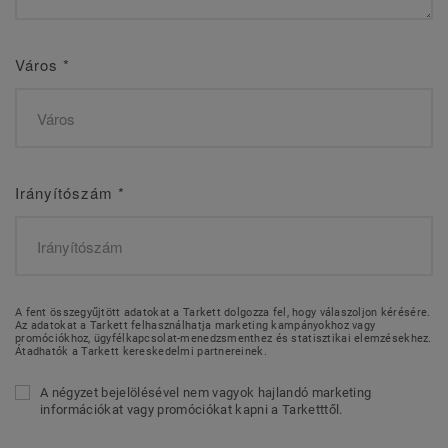
Város
*
Irányítószám
*
A fent összegyűjtött adatokat a Tarkett dolgozza fel, hogy válaszoljon kérésére.
Az adatokat a Tarkett felhasználhatja marketing kampányokhoz vagy
promóciókhoz, ügyfélkapcsolat-menedzsmenthez és statisztikai elemzésekhez.
Átadhatók a Tarkett kereskedelmi partnereinek.
A négyzet bejelölésével nem vagyok hajlandó marketing
információkat vagy promóciókat kapni a Tarketttől.