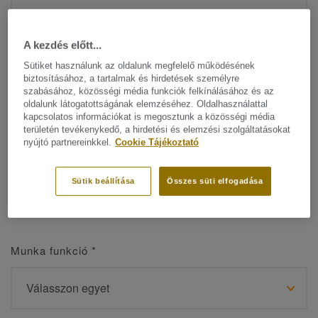
A kezdés előtt...
Sütiket használunk az oldalunk megfelelő működésének
Név
*
biztosításához, a tartalmak és hirdetések személyre
szabásához, közösségi média funkciók felkínálásához és az
oldalunk látogatottságának elemzéséhez. Oldalhasználattal
kapcsolatos információkat is megosztunk a közösségi média
területén tevékenykedő, a hirdetési és elemzési szolgáltatásokat
nyújtó partnereinkkel.
Cookie Tájékoztató
Vezetéknév
*
Sütik beállítása
Összes süti elfogadása
Munka funkció
*