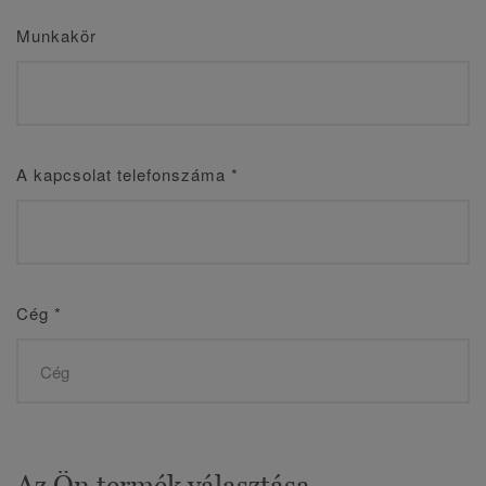
Munkakör
A kapcsolat telefonszáma
*
Cég
*
Az Ön termék választása