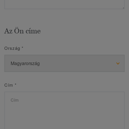
Az Ön címe
Ország
*
Cím
*