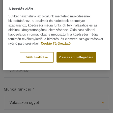
A kezdés előtt...
Sütiket használunk az oldalunk megfelelő működésének
biztosításához, a tartalmak és hirdetések személyre
Név
*
szabásához, közösségi média funkciók felkínálásához és az
oldalunk látogatottságának elemzéséhez. Oldalhasználattal
kapcsolatos információkat is megosztunk a közösségi média
területén tevékenykedő, a hirdetési és elemzési szolgáltatásokat
nyújtó partnereinkkel.
Cookie Tájékoztató
Vezetéknév
*
Sütik beállítása
Összes süti elfogadása
Munka funkció
*