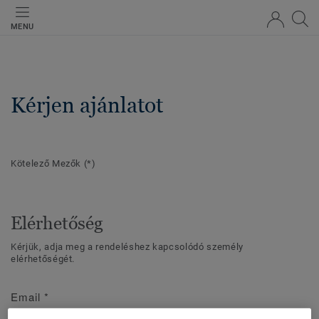
MENU
Kérjen ajánlatot
Kötelező Mezők
(*)
Elérhetőség
Kérjük, adja meg a rendeléshez kapcsolódó személy
elérhetőségét.
Email
*