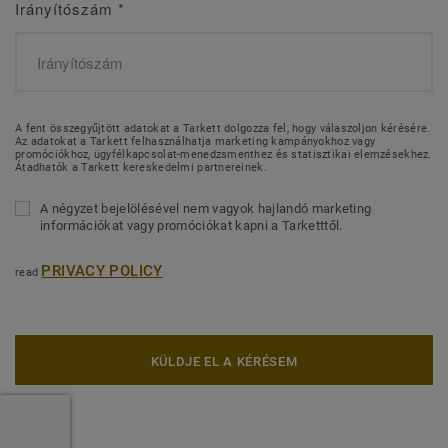
Irányítószám
*
A fent összegyűjtött adatokat a Tarkett dolgozza fel, hogy válaszoljon kérésére.
Az adatokat a Tarkett felhasználhatja marketing kampányokhoz vagy
promóciókhoz, ügyfélkapcsolat-menedzsmenthez és statisztikai elemzésekhez.
Átadhatók a Tarkett kereskedelmi partnereinek.
A négyzet bejelölésével nem vagyok hajlandó marketing
információkat vagy promóciókat kapni a Tarketttől.
PRIVACY POLICY
read
KÜLDJE EL A KÉRÉSEM