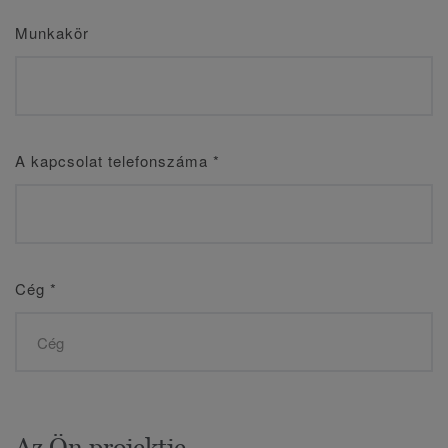
Munkakör
A kapcsolat telefonszáma
*
Cég
*
Az Ön projektje