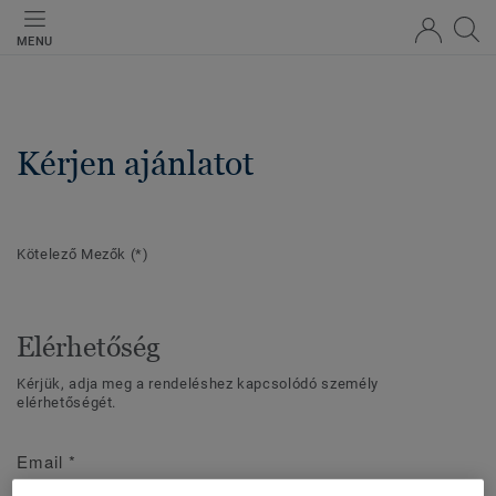
MENU
Kérjen ajánlatot
Kötelező Mezők
(*)
Elérhetőség
Kérjük, adja meg a rendeléshez kapcsolódó személy
elérhetőségét.
Email
*