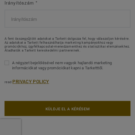
Irányítószám
*
A fent összegyűjtött adatokat a Tarkett dolgozza fel, hogy válaszoljon kérésére.
Az adatokat a Tarkett felhasználhatja marketing kampányokhoz vagy
promóciókhoz, ügyfélkapcsolat-menedzsmenthez és statisztikai elemzésekhez.
Átadhatók a Tarkett kereskedelmi partnereinek.
A négyzet bejelölésével nem vagyok hajlandó marketing
információkat vagy promóciókat kapni a Tarketttől.
PRIVACY POLICY
read
KÜLDJE EL A KÉRÉSEM