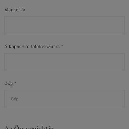
Munkakör
A kapcsolat telefonszáma
*
Cég
*
Az Ön projektje