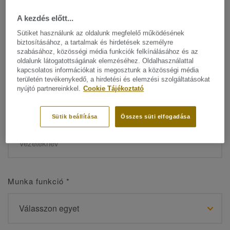
A kezdés előtt...
Sütiket használunk az oldalunk megfelelő működésének
biztosításához, a tartalmak és hirdetések személyre
Név
*
szabásához, közösségi média funkciók felkínálásához és az
oldalunk látogatottságának elemzéséhez. Oldalhasználattal
kapcsolatos információkat is megosztunk a közösségi média
területén tevékenykedő, a hirdetési és elemzési szolgáltatásokat
nyújtó partnereinkkel.
Cookie Tájékoztató
Vezetéknév
*
Sütik beállítása
Összes süti elfogadása
Munka funkció
*