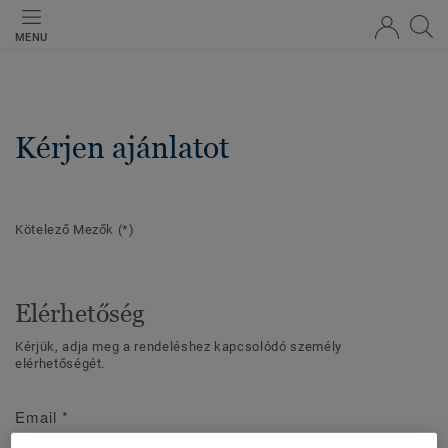
MENU
Kérjen ajánlatot
Kötelező Mezők
(*)
Elérhetőség
Kérjük, adja meg a rendeléshez kapcsolódó személy
elérhetőségét.
Email
*