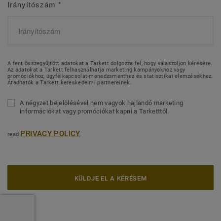
Irányítószám
*
A fent összegyűjtött adatokat a Tarkett dolgozza fel, hogy válaszoljon kérésére.
Az adatokat a Tarkett felhasználhatja marketing kampányokhoz vagy
promóciókhoz, ügyfélkapcsolat-menedzsmenthez és statisztikai elemzésekhez.
Átadhatók a Tarkett kereskedelmi partnereinek.
A négyzet bejelölésével nem vagyok hajlandó marketing
információkat vagy promóciókat kapni a Tarketttől.
PRIVACY POLICY
read
KÜLDJE EL A KÉRÉSEM