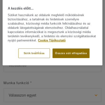
A kezdés előtt...
Sütiket használunk az oldalunk megfelelő működésének
biztosításához, a tartalmak és hirdetések személyre
Név
*
szabásához, közösségi média funkciók felkínálásához és az
oldalunk látogatottságának elemzéséhez. Oldalhasználattal
kapcsolatos információkat is megosztunk a közösségi média
területén tevékenykedő, a hirdetési és elemzési szolgáltatásokat
nyújtó partnereinkkel.
Cookie Tájékoztató
Vezetéknév
*
Sütik beállítása
Összes süti elfogadása
Munka funkció
*