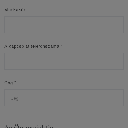
Munkakör
A kapcsolat telefonszáma
*
Cég
*
Az Ön projektje