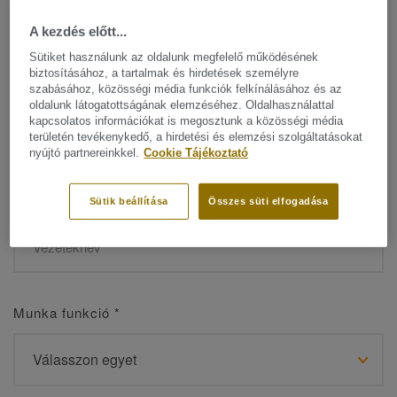
A kezdés előtt...
Sütiket használunk az oldalunk megfelelő működésének
biztosításához, a tartalmak és hirdetések személyre
Név
*
szabásához, közösségi média funkciók felkínálásához és az
oldalunk látogatottságának elemzéséhez. Oldalhasználattal
kapcsolatos információkat is megosztunk a közösségi média
területén tevékenykedő, a hirdetési és elemzési szolgáltatásokat
nyújtó partnereinkkel.
Cookie Tájékoztató
Vezetéknév
*
Sütik beállítása
Összes süti elfogadása
Munka funkció
*