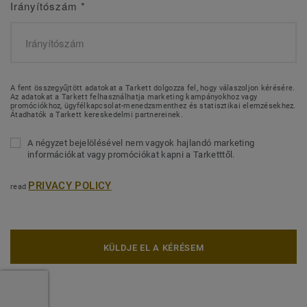
Irányítószám
*
A fent összegyűjtött adatokat a Tarkett dolgozza fel, hogy válaszoljon kérésére.
Az adatokat a Tarkett felhasználhatja marketing kampányokhoz vagy
promóciókhoz, ügyfélkapcsolat-menedzsmenthez és statisztikai elemzésekhez.
Átadhatók a Tarkett kereskedelmi partnereinek.
A négyzet bejelölésével nem vagyok hajlandó marketing
információkat vagy promóciókat kapni a Tarketttől.
PRIVACY POLICY
read
KÜLDJE EL A KÉRÉSEM