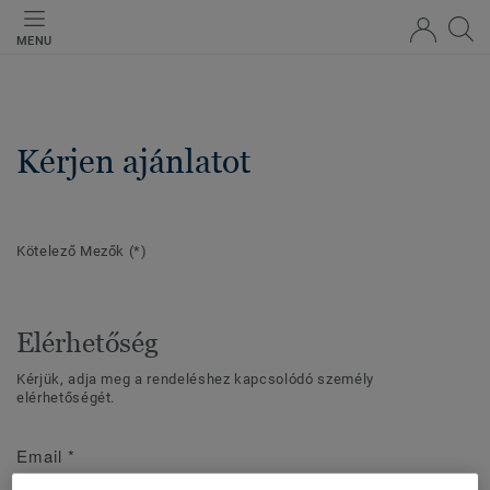
MENU
Kérjen ajánlatot
Kötelező Mezők
(*)
Elérhetőség
Kérjük, adja meg a rendeléshez kapcsolódó személy
elérhetőségét.
Email
*