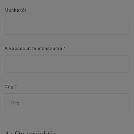
Munkakör
A kapcsolat telefonszáma
*
Cég
*
Az Ön projektje