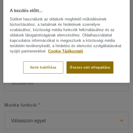
A kezdés előtt...
Sütiket használunk az oldalunk megfelelő működésének
biztosításához, a tartalmak és hirdetések személyre
Név
*
szabásához, közösségi média funkciók felkínálásához és az
oldalunk látogatottságának elemzéséhez. Oldalhasználattal
kapcsolatos információkat is megosztunk a közösségi média
területén tevékenykedő, a hirdetési és elemzési szolgáltatásokat
nyújtó partnereinkkel.
Cookie Tájékoztató
Vezetéknév
*
Sütik beállítása
Összes süti elfogadása
Munka funkció
*