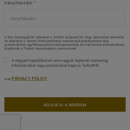
Irányítószám
*
A fent összegyűjtött adatokat a Tarkett dolgozza fel, hogy válaszoljon kérésére.
Az adatokat a Tarkett felhasználhatja marketing kampányokhoz vagy
promóciókhoz, ügyfélkapcsolat-menedzsmenthez és statisztikai elemzésekhez.
Átadhatók a Tarkett kereskedelmi partnereinek.
A négyzet bejelölésével nem vagyok hajlandó marketing
információkat vagy promóciókat kapni a Tarketttől.
PRIVACY POLICY
read
KÜLDJE EL A KÉRÉSEM