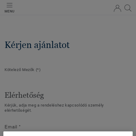
MENU
Kérjen ajánlatot
Kötelező Mezők
(*)
Elérhetőség
Kérjük, adja meg a rendeléshez kapcsolódó személy
elérhetőségét.
Email
*