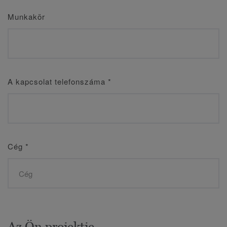
Munkakör
A kapcsolat telefonszáma
*
Cég
*
Az Ön projektje