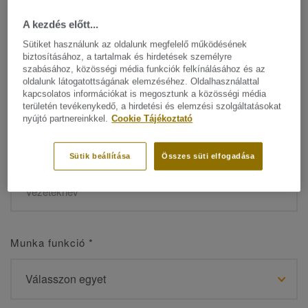
A kezdés előtt...
Sütiket használunk az oldalunk megfelelő működésének
biztosításához, a tartalmak és hirdetések személyre
Név
*
szabásához, közösségi média funkciók felkínálásához és az
oldalunk látogatottságának elemzéséhez. Oldalhasználattal
kapcsolatos információkat is megosztunk a közösségi média
területén tevékenykedő, a hirdetési és elemzési szolgáltatásokat
nyújtó partnereinkkel.
Cookie Tájékoztató
Vezetéknév
*
Sütik beállítása
Összes süti elfogadása
Munka funkció
*