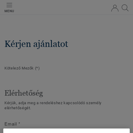
MENU
Kérjen ajánlatot
Kötelező Mezők
(*)
Elérhetőség
Kérjük, adja meg a rendeléshez kapcsolódó személy
elérhetőségét.
Email
*