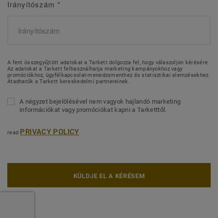
Irányítószám
*
A fent összegyűjtött adatokat a Tarkett dolgozza fel, hogy válaszoljon kérésére.
Az adatokat a Tarkett felhasználhatja marketing kampányokhoz vagy
promóciókhoz, ügyfélkapcsolat-menedzsmenthez és statisztikai elemzésekhez.
Átadhatók a Tarkett kereskedelmi partnereinek.
A négyzet bejelölésével nem vagyok hajlandó marketing
információkat vagy promóciókat kapni a Tarketttől.
PRIVACY POLICY
read
KÜLDJE EL A KÉRÉSEM