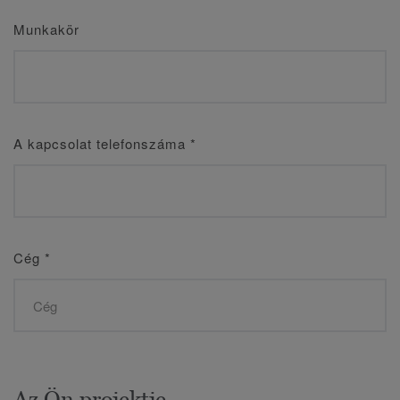
Munkakör
A kapcsolat telefonszáma
*
Cég
*
Az Ön projektje