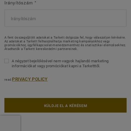
Irányítószám
*
A fent összegyűjtött adatokat a Tarkett dolgozza fel, hogy válaszoljon kérésére.
Az adatokat a Tarkett felhasználhatja marketing kampányokhoz vagy
promóciókhoz, ügyfélkapcsolat-menedzsmenthez és statisztikai elemzésekhez.
Átadhatók a Tarkett kereskedelmi partnereinek.
A négyzet bejelölésével nem vagyok hajlandó marketing
információkat vagy promóciókat kapni a Tarketttől.
PRIVACY POLICY
read
KÜLDJE EL A KÉRÉSEM