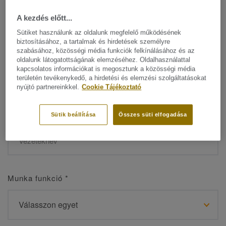
A kezdés előtt...
Sütiket használunk az oldalunk megfelelő működésének
biztosításához, a tartalmak és hirdetések személyre
Név
*
szabásához, közösségi média funkciók felkínálásához és az
oldalunk látogatottságának elemzéséhez. Oldalhasználattal
kapcsolatos információkat is megosztunk a közösségi média
területén tevékenykedő, a hirdetési és elemzési szolgáltatásokat
nyújtó partnereinkkel.
Cookie Tájékoztató
Vezetéknév
*
Sütik beállítása
Összes süti elfogadása
Munka funkció
*