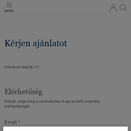
MENU
Kérjen ajánlatot
Kötelező Mezők
(*)
Elérhetőség
Kérjük, adja meg a rendeléshez kapcsolódó személy
elérhetőségét.
Email
*