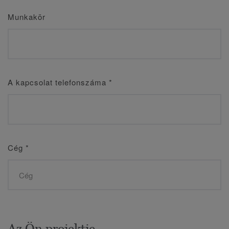
Munkakör
A kapcsolat telefonszáma
*
Cég
*
Az Ön projektje