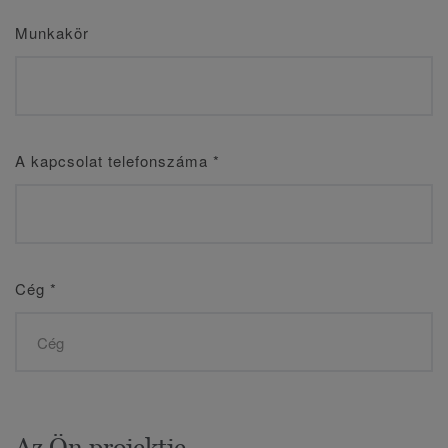
Munkakör
A kapcsolat telefonszáma
*
Cég
*
Az Ön projektje