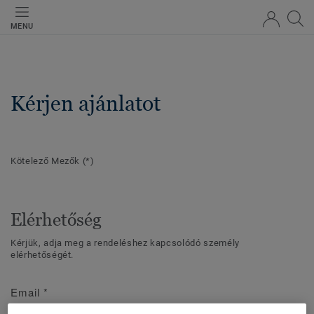
MENU
Kérjen ajánlatot
Kötelező Mezők
(*)
Elérhetőség
Kérjük, adja meg a rendeléshez kapcsolódó személy
elérhetőségét.
Email
*