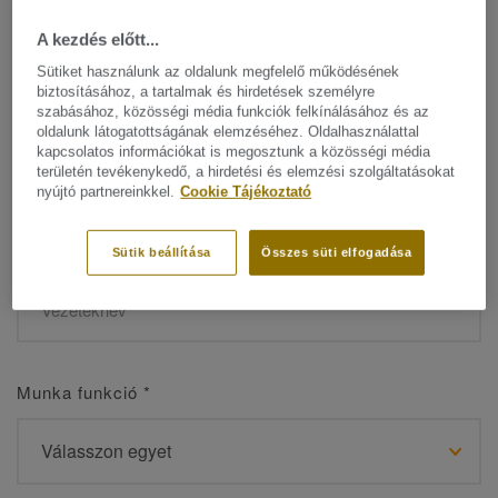
A kezdés előtt...
Sütiket használunk az oldalunk megfelelő működésének
biztosításához, a tartalmak és hirdetések személyre
Név
*
szabásához, közösségi média funkciók felkínálásához és az
oldalunk látogatottságának elemzéséhez. Oldalhasználattal
kapcsolatos információkat is megosztunk a közösségi média
területén tevékenykedő, a hirdetési és elemzési szolgáltatásokat
nyújtó partnereinkkel.
Cookie Tájékoztató
Vezetéknév
*
Sütik beállítása
Összes süti elfogadása
Munka funkció
*