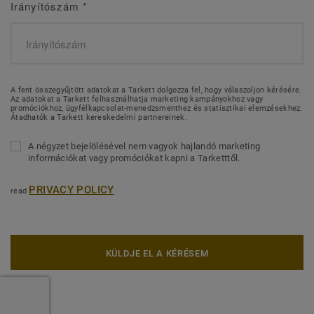
Irányítószám
*
A fent összegyűjtött adatokat a Tarkett dolgozza fel, hogy válaszoljon kérésére.
Az adatokat a Tarkett felhasználhatja marketing kampányokhoz vagy
promóciókhoz, ügyfélkapcsolat-menedzsmenthez és statisztikai elemzésekhez.
Átadhatók a Tarkett kereskedelmi partnereinek.
A négyzet bejelölésével nem vagyok hajlandó marketing
információkat vagy promóciókat kapni a Tarketttől.
PRIVACY POLICY
read
KÜLDJE EL A KÉRÉSEM