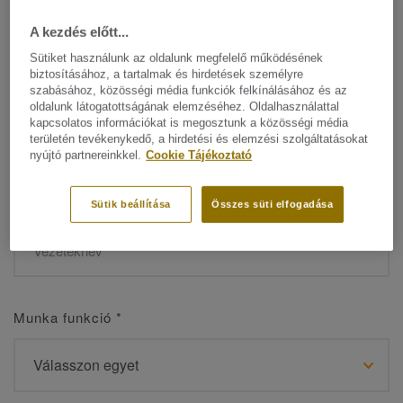
A kezdés előtt...
Sütiket használunk az oldalunk megfelelő működésének
biztosításához, a tartalmak és hirdetések személyre
Név
*
szabásához, közösségi média funkciók felkínálásához és az
oldalunk látogatottságának elemzéséhez. Oldalhasználattal
kapcsolatos információkat is megosztunk a közösségi média
területén tevékenykedő, a hirdetési és elemzési szolgáltatásokat
nyújtó partnereinkkel.
Cookie Tájékoztató
Vezetéknév
*
Sütik beállítása
Összes süti elfogadása
Munka funkció
*