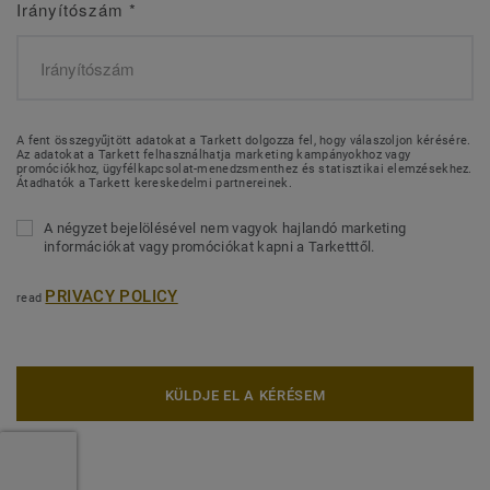
Irányítószám
*
A fent összegyűjtött adatokat a Tarkett dolgozza fel, hogy válaszoljon kérésére.
Az adatokat a Tarkett felhasználhatja marketing kampányokhoz vagy
promóciókhoz, ügyfélkapcsolat-menedzsmenthez és statisztikai elemzésekhez.
Átadhatók a Tarkett kereskedelmi partnereinek.
A négyzet bejelölésével nem vagyok hajlandó marketing
információkat vagy promóciókat kapni a Tarketttől.
PRIVACY POLICY
read
KÜLDJE EL A KÉRÉSEM