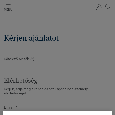
MENU
Kérjen ajánlatot
Kötelező Mezők
(*)
Elérhetőség
Kérjük, adja meg a rendeléshez kapcsolódó személy
elérhetőségét.
Email
*