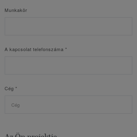
Munkakör
A kapcsolat telefonszáma
*
Cég
*
Az Ön projektje