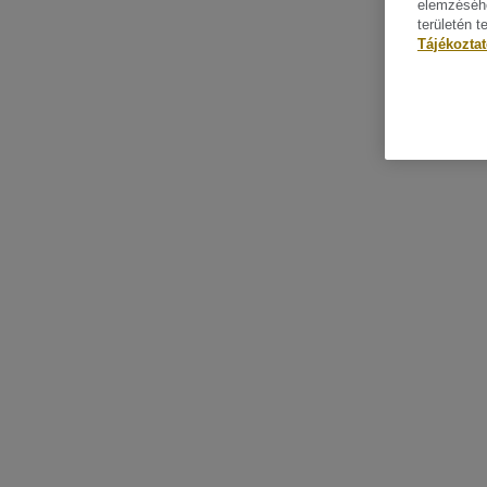
elemzéséhe
területén t
Tájékozta