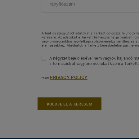
A fent összegyűjtött adatokat a Tarkett dolgozza fel, hogy v
kérésére. Az adatokat a Tarkett felhasználhatja marketin
vagy promóciókhoz, ügyfélkapcsolat-menedzsmenthez és sta
elemzésekhez. Átadhatók a Tarkett kereskedelmi partnerei
A négyzet bejelölésével nem vagyok hajlandó ma
információkat vagy promóciókat kapni a Tarkettt
PRIVACY POLICY
read
KÜLDJE EL A KÉRÉSEM