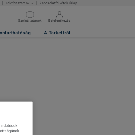
kapcsolatfelvételi űrlap
Telefonszámok
Szolgáltatások
Bejelentkezés
nntarthatóság
A Tarkettről
hirdetések
tottságának