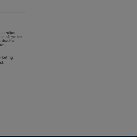
álaszoljon
g kampányokhoz
tisztikai
nek.
rketing
ől.