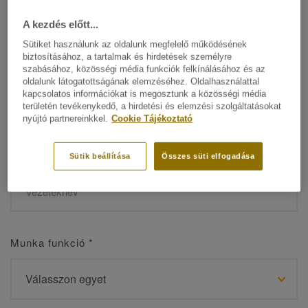
A kezdés előtt...
Sütiket használunk az oldalunk megfelelő működésének
biztosításához, a tartalmak és hirdetések személyre
Név
*
szabásához, közösségi média funkciók felkínálásához és az
oldalunk látogatottságának elemzéséhez. Oldalhasználattal
kapcsolatos információkat is megosztunk a közösségi média
területén tevékenykedő, a hirdetési és elemzési szolgáltatásokat
nyújtó partnereinkkel.
Cookie Tájékoztató
Vezetéknév
*
Sütik beállítása
Összes süti elfogadása
Munka funkció
*