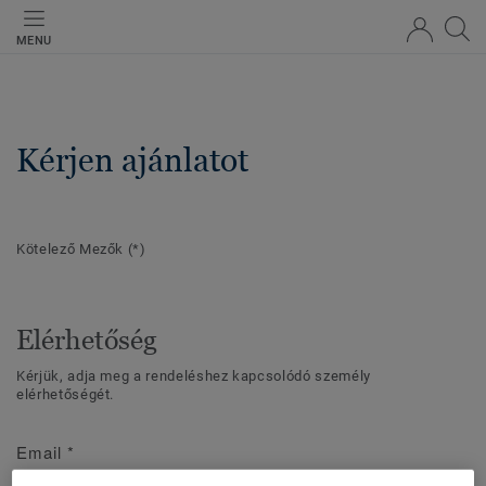
MENU
Kérjen ajánlatot
Kötelező Mezők
(*)
Elérhetőség
Kérjük, adja meg a rendeléshez kapcsolódó személy
elérhetőségét.
Email
*