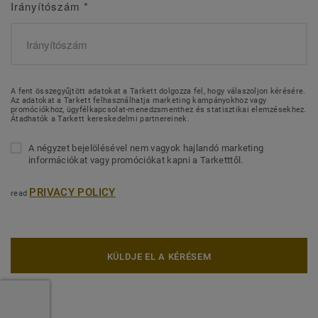
Irányítószám
*
A fent összegyűjtött adatokat a Tarkett dolgozza fel, hogy válaszoljon kérésére.
Az adatokat a Tarkett felhasználhatja marketing kampányokhoz vagy
promóciókhoz, ügyfélkapcsolat-menedzsmenthez és statisztikai elemzésekhez.
Átadhatók a Tarkett kereskedelmi partnereinek.
A négyzet bejelölésével nem vagyok hajlandó marketing
információkat vagy promóciókat kapni a Tarketttől.
PRIVACY POLICY
read
KÜLDJE EL A KÉRÉSEM