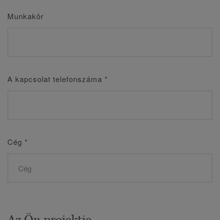
Munkakör
A kapcsolat telefonszáma
*
Cég
*
Az Ön projektje