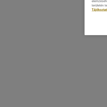
elemzéséhe
területén t
Tájékozta