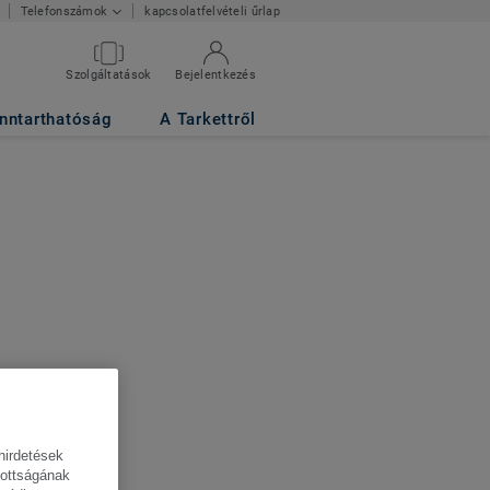
kapcsolatfelvételi űrlap
Telefonszámok
Szolgáltatások
Bejelentkezés
nntarthatóság
A Tarkettről
hirdetések
tottságának