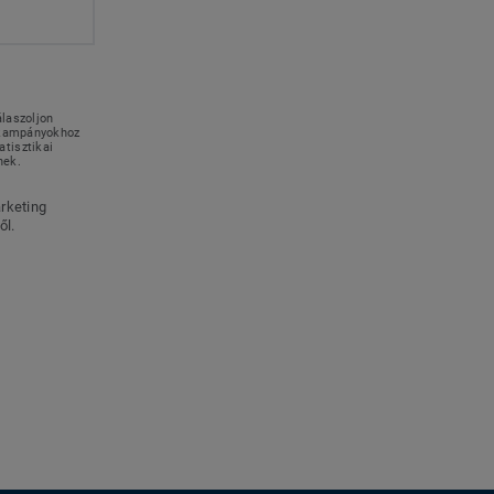
álaszoljon
g kampányokhoz
tisztikai
nek.
rketing
ől.