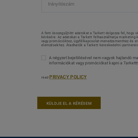
A fent összegyűjtött adatokat a Tarkett dolgozza fel, hogy v
kérésére. Az adatokat a Tarkett felhasználhatja marketin
vagy promóciókhoz, ügyfélkapcsolat-menedzsmenthez és sta
elemzésekhez. Átadhatók a Tarkett kereskedelmi partnerei
A négyzet bejelölésével nem vagyok hajlandó ma
információkat vagy promóciókat kapni a Tarkettt
PRIVACY POLICY
read
KÜLDJE EL A KÉRÉSEM