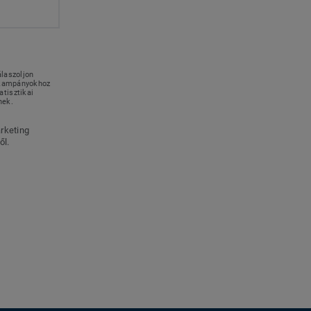
álaszoljon
g kampányokhoz
tisztikai
nek.
rketing
ől.