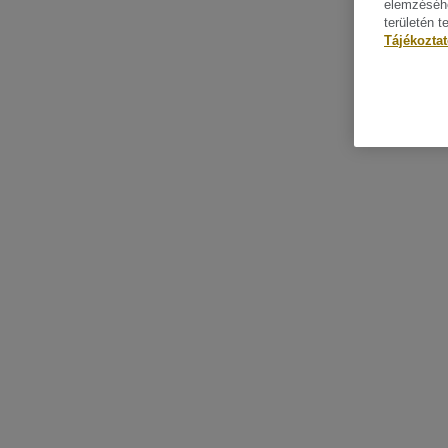
elemzéséhe
területén t
Tájékozta