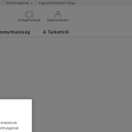
kapcsolatfelvételi űrlap
Telefonszámok
Szolgáltatások
Bejelentkezés
nntarthatóság
A Tarkettről
hirdetések
tottságának