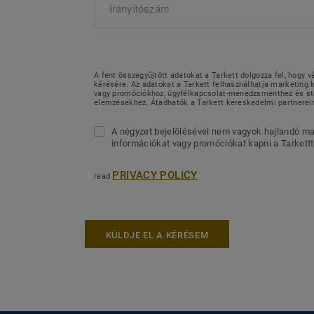
A fent összegyűjtött adatokat a Tarkett dolgozza fel, hogy v
kérésére. Az adatokat a Tarkett felhasználhatja marketin
vagy promóciókhoz, ügyfélkapcsolat-menedzsmenthez és sta
elemzésekhez. Átadhatók a Tarkett kereskedelmi partnerei
A négyzet bejelölésével nem vagyok hajlandó ma
információkat vagy promóciókat kapni a Tarkettt
PRIVACY POLICY
read
KÜLDJE EL A KÉRÉSEM