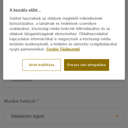
A kezdés előtt...
Sütiket használunk az oldalunk megfelelő működésének
biztosításához, a tartalmak és hirdetések személyre
Név
*
szabásához, közösségi média funkciók felkínálásához és az
oldalunk látogatottságának elemzéséhez. Oldalhasználattal
kapcsolatos információkat is megosztunk a közösségi média
területén tevékenykedő, a hirdetési és elemzési szolgáltatásokat
nyújtó partnereinkkel.
Cookie Tájékoztató
Vezetéknév
*
Sütik beállítása
Összes süti elfogadása
Munka funkció
*