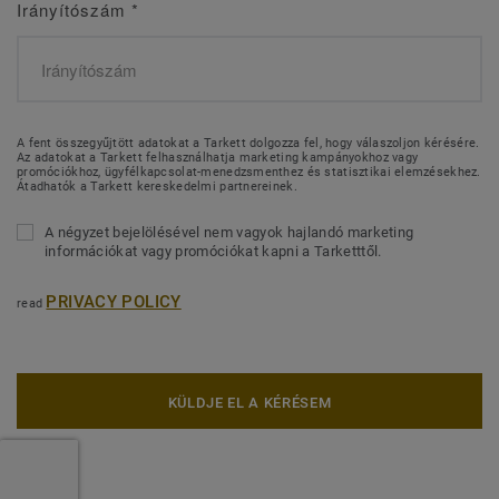
Irányítószám
*
A fent összegyűjtött adatokat a Tarkett dolgozza fel, hogy válaszoljon kérésére.
Az adatokat a Tarkett felhasználhatja marketing kampányokhoz vagy
promóciókhoz, ügyfélkapcsolat-menedzsmenthez és statisztikai elemzésekhez.
Átadhatók a Tarkett kereskedelmi partnereinek.
A négyzet bejelölésével nem vagyok hajlandó marketing
információkat vagy promóciókat kapni a Tarketttől.
PRIVACY POLICY
read
KÜLDJE EL A KÉRÉSEM