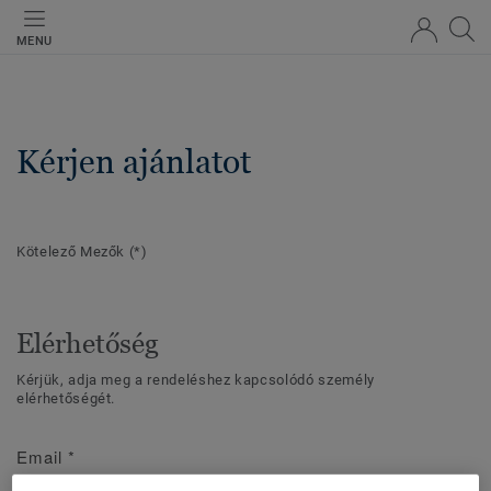
MENU
Kérjen ajánlatot
Kötelező Mezők
(*)
Elérhetőség
Kérjük, adja meg a rendeléshez kapcsolódó személy
elérhetőségét.
Email
*