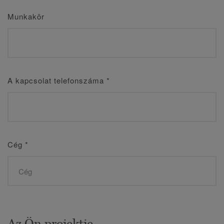
Munkakör
A kapcsolat telefonszáma
*
Cég
*
Az Ön projektje