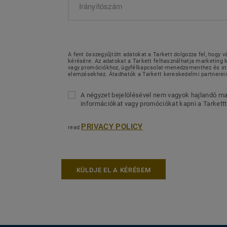
A fent összegyűjtött adatokat a Tarkett dolgozza fel, hogy v
kérésére. Az adatokat a Tarkett felhasználhatja marketin
vagy promóciókhoz, ügyfélkapcsolat-menedzsmenthez és sta
elemzésekhez. Átadhatók a Tarkett kereskedelmi partnerei
A négyzet bejelölésével nem vagyok hajlandó ma
információkat vagy promóciókat kapni a Tarkettt
PRIVACY POLICY
read
KÜLDJE EL A KÉRÉSEM