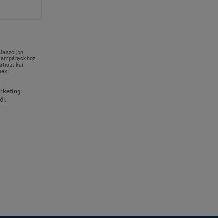
álaszoljon
g kampányokhoz
tisztikai
nek.
rketing
ől.