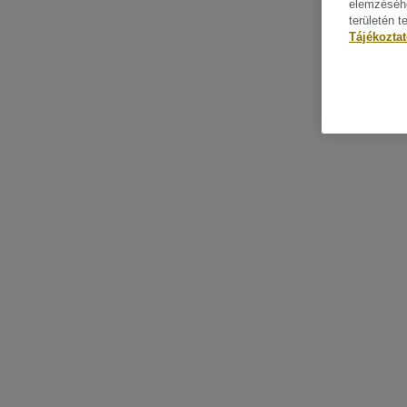
elemzéséhe
területén t
Tájékozta