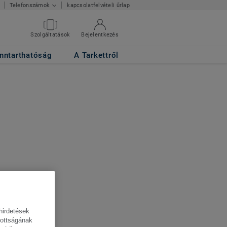
kapcsolatfelvételi űrlap
Telefonszámok
Szolgáltatások
Bejelentkezés
nntarthatóság
A Tarkettről
hirdetések
tottságának