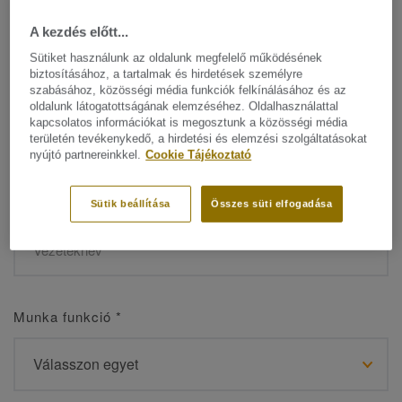
A kezdés előtt...
Sütiket használunk az oldalunk megfelelő működésének
biztosításához, a tartalmak és hirdetések személyre
Név
*
szabásához, közösségi média funkciók felkínálásához és az
oldalunk látogatottságának elemzéséhez. Oldalhasználattal
kapcsolatos információkat is megosztunk a közösségi média
területén tevékenykedő, a hirdetési és elemzési szolgáltatásokat
nyújtó partnereinkkel.
Cookie Tájékoztató
Vezetéknév
*
Sütik beállítása
Összes süti elfogadása
Munka funkció
*