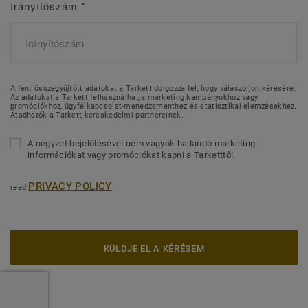
Irányítószám
*
A fent összegyűjtött adatokat a Tarkett dolgozza fel, hogy válaszoljon kérésére.
Az adatokat a Tarkett felhasználhatja marketing kampányokhoz vagy
promóciókhoz, ügyfélkapcsolat-menedzsmenthez és statisztikai elemzésekhez.
Átadhatók a Tarkett kereskedelmi partnereinek.
A négyzet bejelölésével nem vagyok hajlandó marketing
információkat vagy promóciókat kapni a Tarketttől.
PRIVACY POLICY
read
KÜLDJE EL A KÉRÉSEM