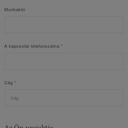
Munkakör
A kapcsolat telefonszáma
*
Cég
*
Az Ön projektje