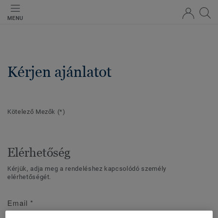
MENU
Kérjen ajánlatot
Kötelező Mezők
(*)
Elérhetőség
Kérjük, adja meg a rendeléshez kapcsolódó személy
elérhetőségét.
Email
*