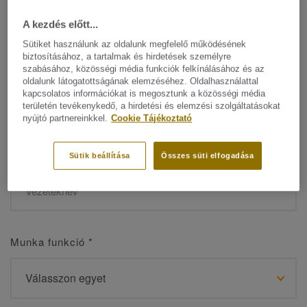
A kezdés előtt...
Sütiket használunk az oldalunk megfelelő működésének
biztosításához, a tartalmak és hirdetések személyre
Név
*
szabásához, közösségi média funkciók felkínálásához és az
oldalunk látogatottságának elemzéséhez. Oldalhasználattal
kapcsolatos információkat is megosztunk a közösségi média
területén tevékenykedő, a hirdetési és elemzési szolgáltatásokat
nyújtó partnereinkkel.
Cookie Tájékoztató
Vezetéknév
*
Sütik beállítása
Összes süti elfogadása
Munka funkció
*