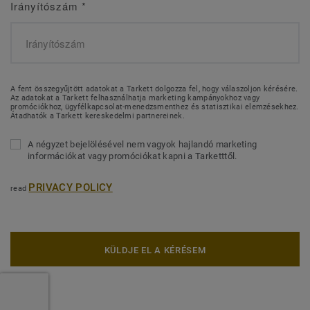
Irányítószám
*
A fent összegyűjtött adatokat a Tarkett dolgozza fel, hogy válaszoljon kérésére.
Az adatokat a Tarkett felhasználhatja marketing kampányokhoz vagy
promóciókhoz, ügyfélkapcsolat-menedzsmenthez és statisztikai elemzésekhez.
Átadhatók a Tarkett kereskedelmi partnereinek.
A négyzet bejelölésével nem vagyok hajlandó marketing
információkat vagy promóciókat kapni a Tarketttől.
PRIVACY POLICY
read
KÜLDJE EL A KÉRÉSEM