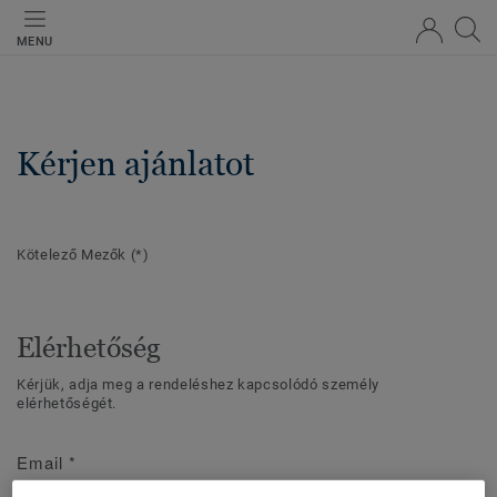
MENU
Kérjen ajánlatot
Kötelező Mezők
(*)
Elérhetőség
Kérjük, adja meg a rendeléshez kapcsolódó személy
elérhetőségét.
Email
*