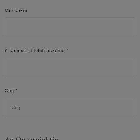
Munkakör
A kapcsolat telefonszáma
*
Cég
*
Az Ön projektje