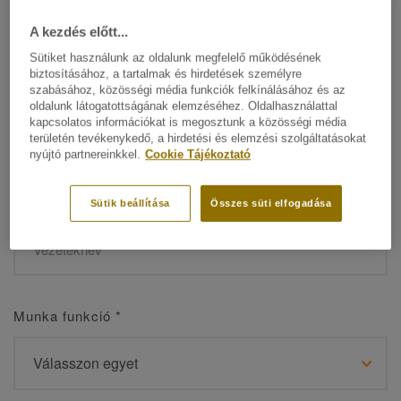
A kezdés előtt...
Sütiket használunk az oldalunk megfelelő működésének
biztosításához, a tartalmak és hirdetések személyre
Név
*
szabásához, közösségi média funkciók felkínálásához és az
oldalunk látogatottságának elemzéséhez. Oldalhasználattal
kapcsolatos információkat is megosztunk a közösségi média
területén tevékenykedő, a hirdetési és elemzési szolgáltatásokat
nyújtó partnereinkkel.
Cookie Tájékoztató
Vezetéknév
*
Sütik beállítása
Összes süti elfogadása
Munka funkció
*