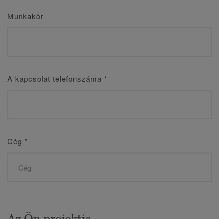
Munkakör
A kapcsolat telefonszáma
*
Cég
*
Az Ön projektje