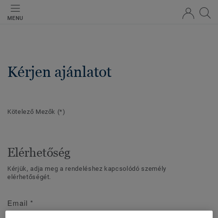
MENU
Kérjen ajánlatot
Kötelező Mezők
(*)
Elérhetőség
Kérjük, adja meg a rendeléshez kapcsolódó személy
elérhetőségét.
Email
*