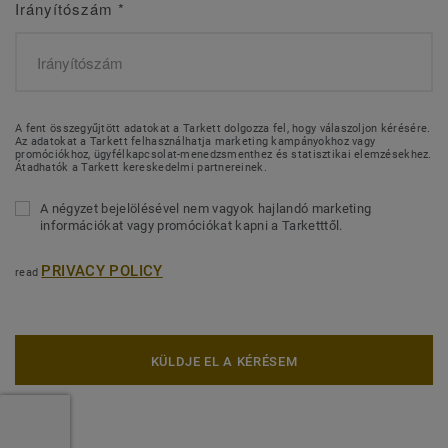
Irányítószám
*
A fent összegyűjtött adatokat a Tarkett dolgozza fel, hogy válaszoljon kérésére.
Az adatokat a Tarkett felhasználhatja marketing kampányokhoz vagy
promóciókhoz, ügyfélkapcsolat-menedzsmenthez és statisztikai elemzésekhez.
Átadhatók a Tarkett kereskedelmi partnereinek.
A négyzet bejelölésével nem vagyok hajlandó marketing
információkat vagy promóciókat kapni a Tarketttől.
PRIVACY POLICY
read
KÜLDJE EL A KÉRÉSEM