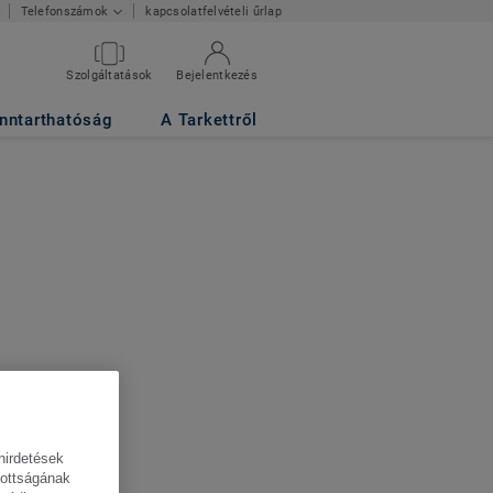
kapcsolatfelvételi űrlap
Telefonszámok
Szolgáltatások
Bejelentkezés
nntarthatóság
A Tarkettről
hirdetések
tottságának