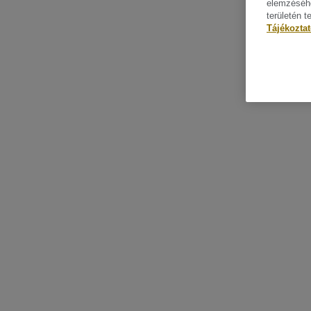
elemzéséhe
területén t
Tájékozta