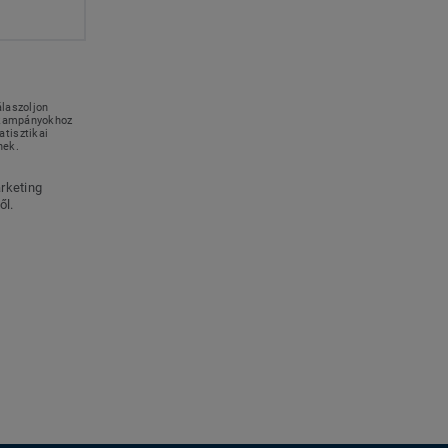
álaszoljon
g kampányokhoz
tisztikai
nek.
rketing
ől.