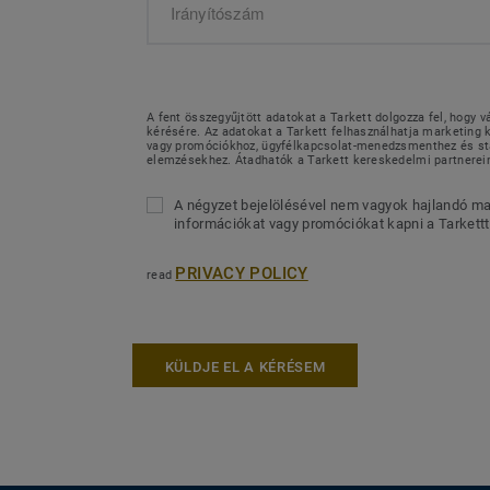
A fent összegyűjtött adatokat a Tarkett dolgozza fel, hogy v
kérésére. Az adatokat a Tarkett felhasználhatja marketin
vagy promóciókhoz, ügyfélkapcsolat-menedzsmenthez és sta
elemzésekhez. Átadhatók a Tarkett kereskedelmi partnerei
A négyzet bejelölésével nem vagyok hajlandó ma
információkat vagy promóciókat kapni a Tarkettt
PRIVACY POLICY
read
KÜLDJE EL A KÉRÉSEM