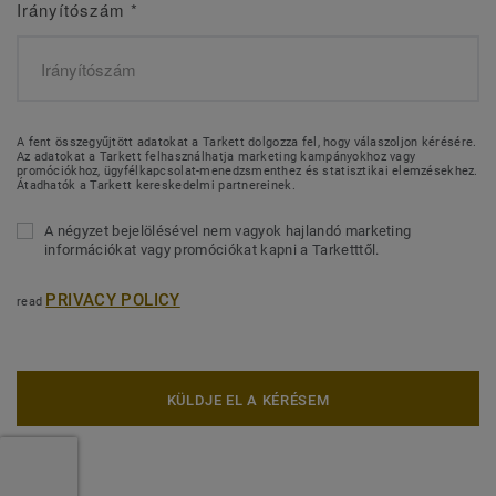
Irányítószám
*
A fent összegyűjtött adatokat a Tarkett dolgozza fel, hogy válaszoljon kérésére.
Az adatokat a Tarkett felhasználhatja marketing kampányokhoz vagy
promóciókhoz, ügyfélkapcsolat-menedzsmenthez és statisztikai elemzésekhez.
Átadhatók a Tarkett kereskedelmi partnereinek.
A négyzet bejelölésével nem vagyok hajlandó marketing
információkat vagy promóciókat kapni a Tarketttől.
PRIVACY POLICY
read
KÜLDJE EL A KÉRÉSEM