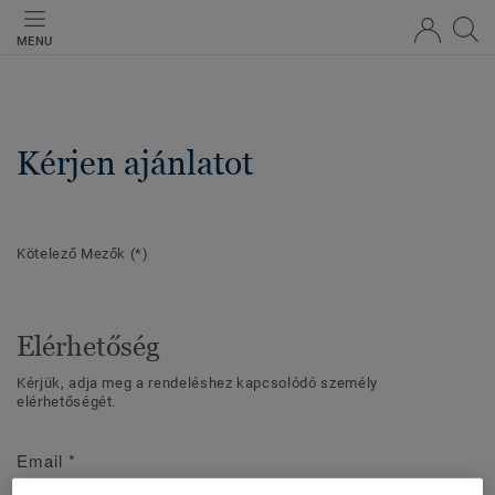
MENU
Kérjen ajánlatot
Kötelező Mezők
(*)
Elérhetőség
Kérjük, adja meg a rendeléshez kapcsolódó személy
elérhetőségét.
Email
*