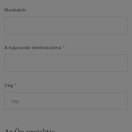
Munkakör
A kapcsolat telefonszáma
*
Cég
*
Az Ön projektje