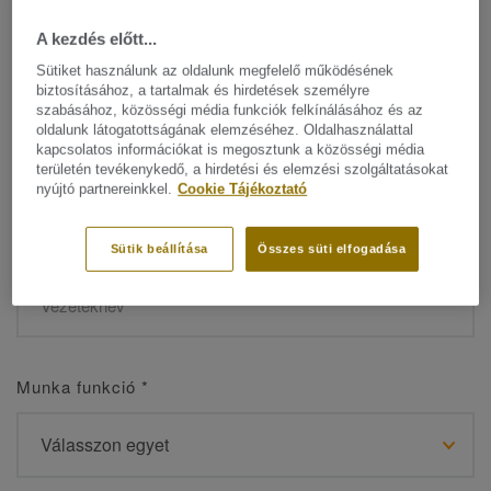
A kezdés előtt...
Sütiket használunk az oldalunk megfelelő működésének
biztosításához, a tartalmak és hirdetések személyre
Név
*
szabásához, közösségi média funkciók felkínálásához és az
oldalunk látogatottságának elemzéséhez. Oldalhasználattal
kapcsolatos információkat is megosztunk a közösségi média
területén tevékenykedő, a hirdetési és elemzési szolgáltatásokat
nyújtó partnereinkkel.
Cookie Tájékoztató
Vezetéknév
*
Sütik beállítása
Összes süti elfogadása
Munka funkció
*