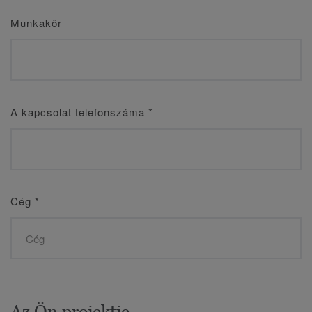
Munkakör
A kapcsolat telefonszáma
*
Cég
*
Az Ön projektje