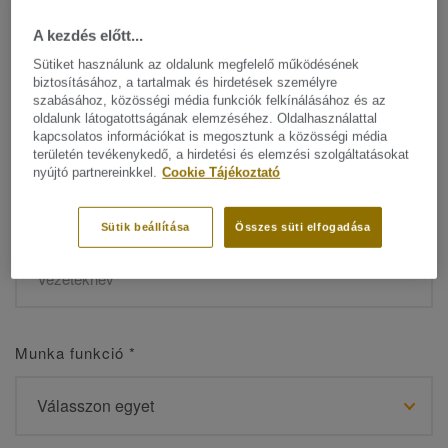
A kezdés előtt...
Sütiket használunk az oldalunk megfelelő működésének
biztosításához, a tartalmak és hirdetések személyre
Név
*
szabásához, közösségi média funkciók felkínálásához és az
oldalunk látogatottságának elemzéséhez. Oldalhasználattal
kapcsolatos információkat is megosztunk a közösségi média
területén tevékenykedő, a hirdetési és elemzési szolgáltatásokat
nyújtó partnereinkkel.
Cookie Tájékoztató
Vezetéknév
*
Sütik beállítása
Összes süti elfogadása
Munka funkció
*