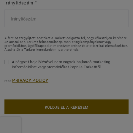
Irányítószám
*
A fent összegyűjtött adatokat a Tarkett dolgozza fel, hogy válaszoljon kérésére.
Az adatokat a Tarkett felhasználhatja marketing kampányokhoz vagy
promóciókhoz, ügyfélkapcsolat-menedzsmenthez és statisztikai elemzésekhez.
Átadhatók a Tarkett kereskedelmi partnereinek.
A négyzet bejelölésével nem vagyok hajlandó marketing
információkat vagy promóciókat kapni a Tarketttől.
PRIVACY POLICY
read
KÜLDJE EL A KÉRÉSEM