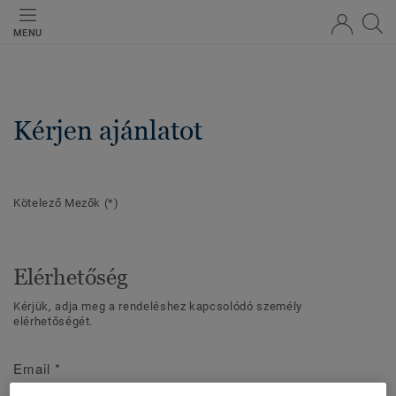
MENU
Kérjen ajánlatot
Kötelező Mezők
(*)
Elérhetőség
Kérjük, adja meg a rendeléshez kapcsolódó személy
elérhetőségét.
Email
*