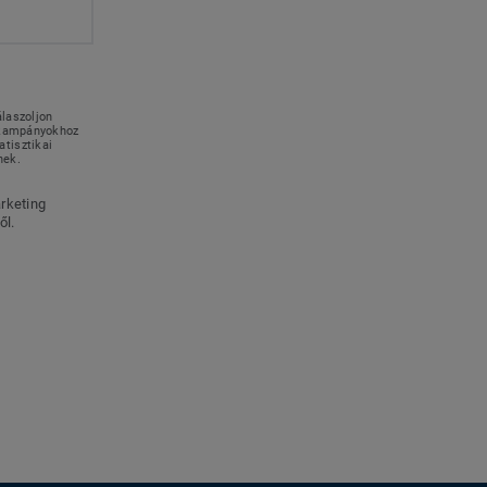
álaszoljon
g kampányokhoz
tisztikai
nek.
rketing
ől.