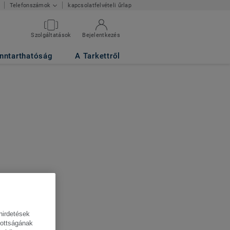
kapcsolatfelvételi űrlap
Telefonszámok
Szolgáltatások
Bejelentkezés
nntarthatóság
A Tarkettről
hirdetések
tottságának