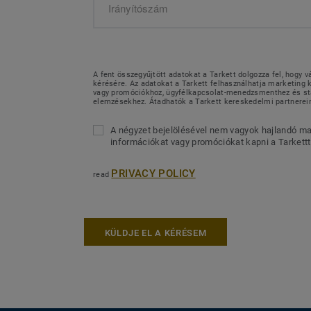
A fent összegyűjtött adatokat a Tarkett dolgozza fel, hogy v
kérésére. Az adatokat a Tarkett felhasználhatja marketin
vagy promóciókhoz, ügyfélkapcsolat-menedzsmenthez és sta
elemzésekhez. Átadhatók a Tarkett kereskedelmi partnerei
A négyzet bejelölésével nem vagyok hajlandó ma
információkat vagy promóciókat kapni a Tarkettt
PRIVACY POLICY
read
KÜLDJE EL A KÉRÉSEM