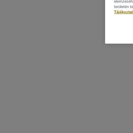
elemzéséhe
területén t
Tájékozta