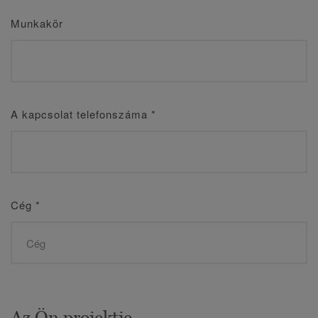
Munkakör
A kapcsolat telefonszáma
*
Cég
*
Az Ön projektje