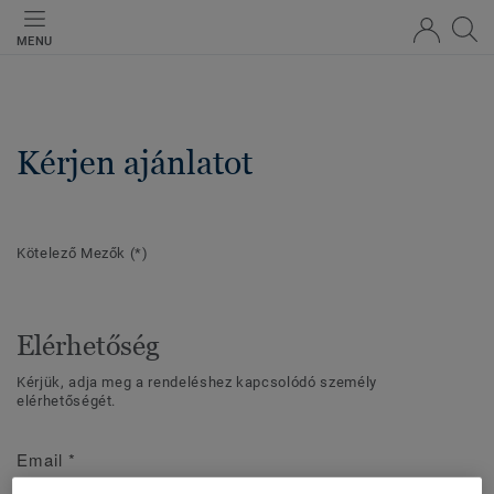
MENU
Kérjen ajánlatot
Kötelező Mezők
(*)
Elérhetőség
Kérjük, adja meg a rendeléshez kapcsolódó személy
elérhetőségét.
Email
*