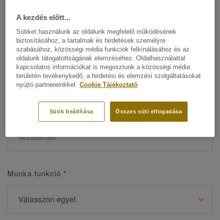
A kezdés előtt...
Sütiket használunk az oldalunk megfelelő működésének
biztosításához, a tartalmak és hirdetések személyre
Név
*
szabásához, közösségi média funkciók felkínálásához és az
oldalunk látogatottságának elemzéséhez. Oldalhasználattal
kapcsolatos információkat is megosztunk a közösségi média
területén tevékenykedő, a hirdetési és elemzési szolgáltatásokat
nyújtó partnereinkkel.
Cookie Tájékoztató
Vezetéknév
*
Sütik beállítása
Összes süti elfogadása
Munka funkció
*