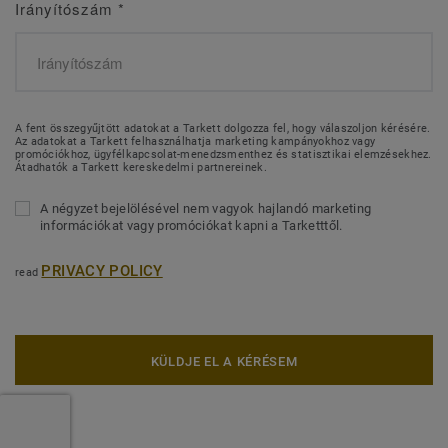
Irányítószám
*
A fent összegyűjtött adatokat a Tarkett dolgozza fel, hogy válaszoljon kérésére.
Az adatokat a Tarkett felhasználhatja marketing kampányokhoz vagy
promóciókhoz, ügyfélkapcsolat-menedzsmenthez és statisztikai elemzésekhez.
Átadhatók a Tarkett kereskedelmi partnereinek.
A négyzet bejelölésével nem vagyok hajlandó marketing
információkat vagy promóciókat kapni a Tarketttől.
PRIVACY POLICY
read
KÜLDJE EL A KÉRÉSEM