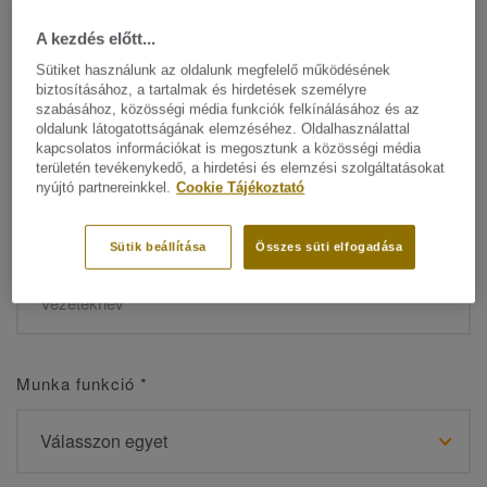
A kezdés előtt...
Sütiket használunk az oldalunk megfelelő működésének
biztosításához, a tartalmak és hirdetések személyre
Név
*
szabásához, közösségi média funkciók felkínálásához és az
oldalunk látogatottságának elemzéséhez. Oldalhasználattal
kapcsolatos információkat is megosztunk a közösségi média
területén tevékenykedő, a hirdetési és elemzési szolgáltatásokat
nyújtó partnereinkkel.
Cookie Tájékoztató
Vezetéknév
*
Sütik beállítása
Összes süti elfogadása
Munka funkció
*