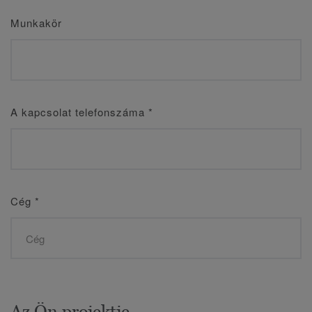
Munkakör
A kapcsolat telefonszáma
*
Cég
*
Az Ön projektje