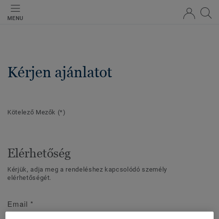
MENU
Kérjen ajánlatot
Kötelező Mezők
(*)
Elérhetőség
Kérjük, adja meg a rendeléshez kapcsolódó személy
elérhetőségét.
Email
*