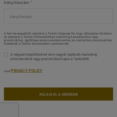
Irányítószám
*
A fent összegyűjtött adatokat a Tarkett dolgozza fel, hogy válaszoljon kérésére.
Az adatokat a Tarkett felhasználhatja marketing kampányokhoz vagy
promóciókhoz, ügyfélkapcsolat-menedzsmenthez és statisztikai elemzésekhez.
Átadhatók a Tarkett kereskedelmi partnereinek.
A négyzet bejelölésével nem vagyok hajlandó marketing
információkat vagy promóciókat kapni a Tarketttől.
PRIVACY POLICY
read
KÜLDJE EL A KÉRÉSEM