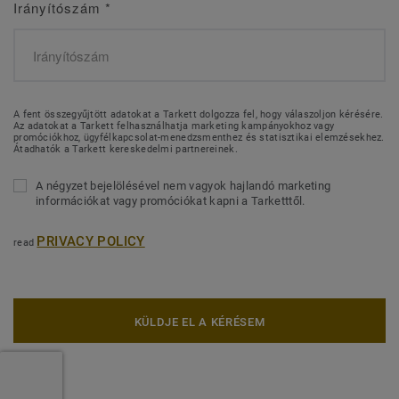
Irányítószám
*
A fent összegyűjtött adatokat a Tarkett dolgozza fel, hogy válaszoljon kérésére.
Az adatokat a Tarkett felhasználhatja marketing kampányokhoz vagy
promóciókhoz, ügyfélkapcsolat-menedzsmenthez és statisztikai elemzésekhez.
Átadhatók a Tarkett kereskedelmi partnereinek.
A négyzet bejelölésével nem vagyok hajlandó marketing
információkat vagy promóciókat kapni a Tarketttől.
PRIVACY POLICY
read
KÜLDJE EL A KÉRÉSEM