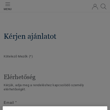
MENU
Kérjen ajánlatot
Kötelező Mezők
(*)
Elérhetőség
Kérjük, adja meg a rendeléshez kapcsolódó személy
elérhetőségét.
Email
*