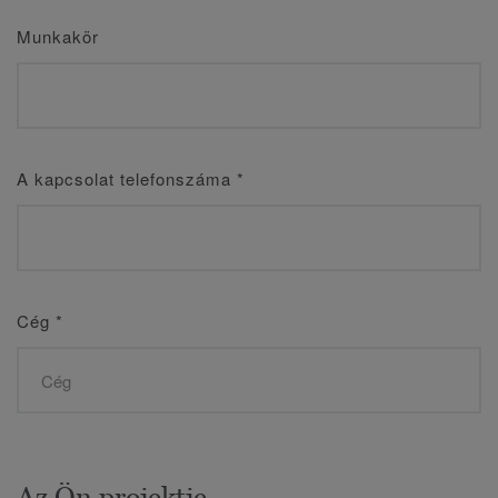
Munkakör
A kapcsolat telefonszáma
*
Cég
*
Az Ön projektje