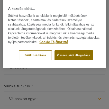
A kezdés előtt...
Sütiket használunk az oldalunk megfelelő működésének
biztosításához, a tartalmak és hirdetések személyre
Név
*
szabásához, közösségi média funkciók felkínálásához és az
oldalunk látogatottságának elemzéséhez. Oldalhasználattal
kapcsolatos információkat is megosztunk a közösségi média
területén tevékenykedő, a hirdetési és elemzési szolgáltatásokat
nyújtó partnereinkkel.
Cookie Tájékoztató
Vezetéknév
*
Sütik beállítása
Összes süti elfogadása
Munka funkció
*