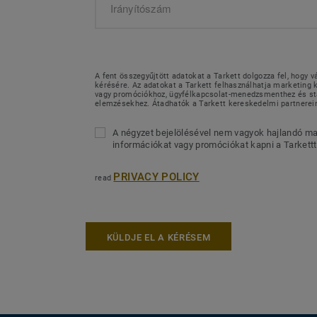
A fent összegyűjtött adatokat a Tarkett dolgozza fel, hogy v
kérésére. Az adatokat a Tarkett felhasználhatja marketin
vagy promóciókhoz, ügyfélkapcsolat-menedzsmenthez és sta
elemzésekhez. Átadhatók a Tarkett kereskedelmi partnerei
A négyzet bejelölésével nem vagyok hajlandó ma
információkat vagy promóciókat kapni a Tarkettt
PRIVACY POLICY
read
KÜLDJE EL A KÉRÉSEM