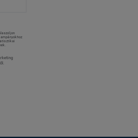
álaszoljon
g kampányokhoz
tisztikai
nek.
rketing
ől.