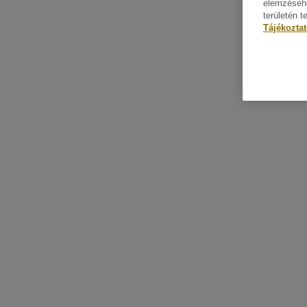
elemzéséhe
területén t
Tájékozta