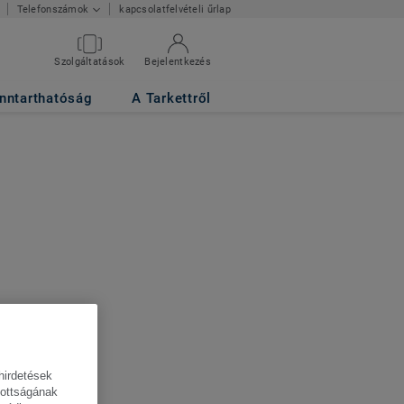
kapcsolatfelvételi űrlap
Telefonszámok
Szolgáltatások
Bejelentkezés
nntarthatóság
A Tarkettről
hirdetések
tottságának