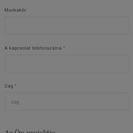
Munkakör
A kapcsolat telefonszáma
*
Cég
*
Az Ön projektje