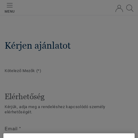
MENU
Kérjen ajánlatot
Kötelező Mezők
(*)
Elérhetőség
Kérjük, adja meg a rendeléshez kapcsolódó személy
elérhetőségét.
Email
*