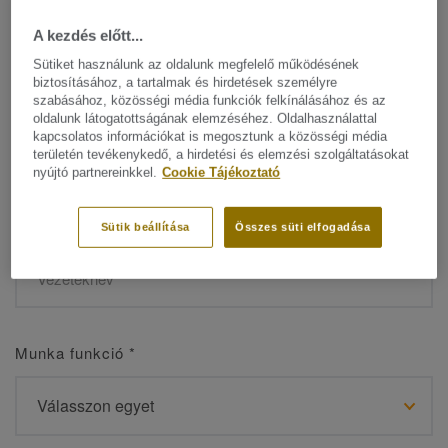
A kezdés előtt...
Sütiket használunk az oldalunk megfelelő működésének
biztosításához, a tartalmak és hirdetések személyre
Név
*
szabásához, közösségi média funkciók felkínálásához és az
oldalunk látogatottságának elemzéséhez. Oldalhasználattal
kapcsolatos információkat is megosztunk a közösségi média
területén tevékenykedő, a hirdetési és elemzési szolgáltatásokat
nyújtó partnereinkkel.
Cookie Tájékoztató
Vezetéknév
*
Sütik beállítása
Összes süti elfogadása
Munka funkció
*