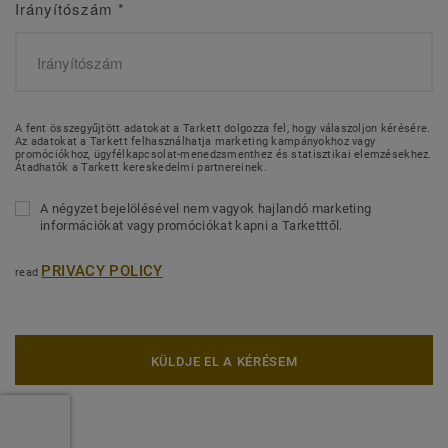
Irányítószám
*
A fent összegyűjtött adatokat a Tarkett dolgozza fel, hogy válaszoljon kérésére.
Az adatokat a Tarkett felhasználhatja marketing kampányokhoz vagy
promóciókhoz, ügyfélkapcsolat-menedzsmenthez és statisztikai elemzésekhez.
Átadhatók a Tarkett kereskedelmi partnereinek.
A négyzet bejelölésével nem vagyok hajlandó marketing
információkat vagy promóciókat kapni a Tarketttől.
PRIVACY POLICY
read
KÜLDJE EL A KÉRÉSEM