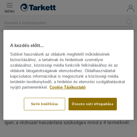
MENU
Súgó
A kezdés előtt...
Sütiket használunk az oldalunk megfelelő működésének
biztosításához, a tartalmak és hirdetések személyre
szabásához, közösségi média funkciók felkínálásához és az
VISSZA A SÚGÓHOZ
oldalunk látogatottságának elemzéséhez. Oldalhasználattal
kapcsolatos információkat is megosztunk a közösségi média
területén tevékenykedő, a hirdetési és elemzési szolgáltatásokat
nyújtó partnereinkkel.
Cookie Tájékoztató
Szükséges-e rézhuzal használata a
Granit SD, Primo SD, Linoleum xf²
Sütik beállítása
Összes süti elfogadása
SD vagy Toro SC termékek esetében?
Igen, a rézhuzal haszánlata szükséges mind a 4 terméknél.