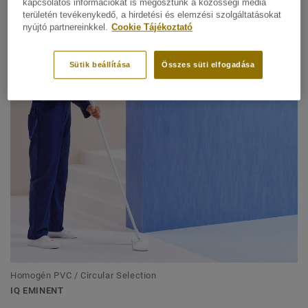
kapcsolatos információkat is megosztunk a közösségi média
területén tevékenykedő, a hirdetési és elemzési szolgáltatásokat
nyújtó partnereinkkel.
Cookie Tájékoztató
Homogén PVC / Circular Selection
Sütik beállítása
Összes süti elfogadása
ECLIPSE PREMIUM
Homogén PVC / Circular Selection
IQ EMINENT