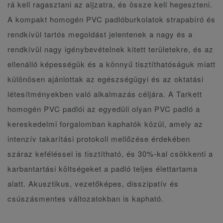
rá kell ragasztani az aljzatra, és össze kell hegeszteni.
A kompakt homogén PVC padlóburkolatok strapabíró és
rendkívül tartós megoldást jelentenek a nagy és a
rendkívül nagy igénybevételnek kitett területekre, és az
ellenálló képességük és a könnyű tisztíthatóságuk miatt
különösen ajánlottak az egészségügyi és az oktatási
létesítményekben való alkalmazás céljára. A Tarkett
homogén PVC padlói az egyedüli olyan PVC padló a
kereskedelmi forgalomban kaphatók közül, amely az
intenzív takarítási protokoll mellőzése érdekében
száraz keféléssel is tisztítható, és 30%-kal csökkenti a
karbantartási költségeket a padló teljes élettartama
alatt. Akusztikus, vezetőképes, disszipatív és
csúszásmentes változatokban is kapható.