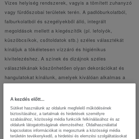
Vizes helyiség rendszerek, vagyis a tömített zuhanyzó
vagy fürdőszobai területek terén. A padlóburkolatból,
falburkolatból és szegélyekből álló, integrált
megoldások mellett a kiegészítők (pl. lefolyók,
küszöbcsíkok, csőtoldatok stb.) széles választékát
kínáljuk a tökéletesen vízzáró és higiénikus
kivitelezéshez. A színek és dizájnok széles
választékának köszönhetően olyan dekorációkat és
hangulatokat kínálunk, amelyek kiválóan alkalmas a
különféle környezetek számára, pl. egészségügy,
idősgondozás, oktatás, sportközpontok és társasházak.
A kezdés előtt...
Minden PVC termékünk a TopClean felületvédelmünkkel
Sütiket használunk az oldalunk megfelelő működésének
van lekezelve a könnyű tisztíthatóság és karbantartás
biztosításához, a tartalmak és hirdetések személyre
szabásához, közösségi média funkciók felkínálásához és az
érdekében.
oldalunk látogatottságának elemzéséhez. Oldalhasználattal
kapcsolatos információkat is megosztunk a közösségi média
területén tevékenykedő, a hirdetési és elemzési szolgáltatásokat