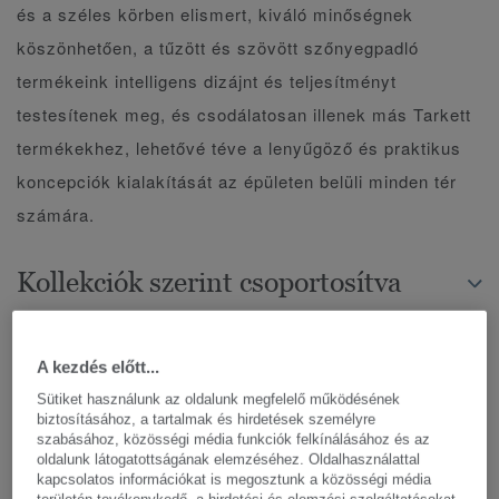
és a széles körben elismert, kiváló minőségnek
köszönhetően, a tűzött és szövött szőnyegpadló
termékeink intelligens dizájnt és teljesítményt
testesítenek meg, és csodálatosan illenek más Tarkett
termékekhez, lehetővé téve a lenyűgöző és praktikus
koncepciók kialakítását az épületen belüli minden tér
számára.
Kollekciók szerint csoportosítva
A kezdés előtt...
FINOMÍTSA A KERESÉST
Sütiket használunk az oldalunk megfelelő működésének
biztosításához, a tartalmak és hirdetések személyre
szabásához, közösségi média funkciók felkínálásához és az
oldalunk látogatottságának elemzéséhez. Oldalhasználattal
13 kollekció
kapcsolatos információkat is megosztunk a közösségi média