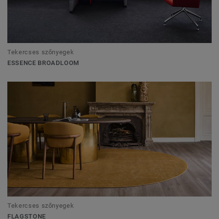
Tekercses szőnyegek
ESSENCE BROADLOOM
Tekercses szőnyegek
FLAGSTONE