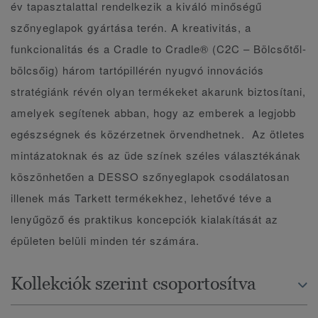
év tapasztalattal rendelkezik a kiváló minőségű
szőnyeglapok gyártása terén. A kreativitás, a
funkcionalitás és a Cradle to Cradle® (C2C – Bölcsőtől-
bölcsőig) három tartópillérén nyugvó innovációs
stratégiánk révén olyan termékeket akarunk biztosítani,
amelyek segítenek abban, hogy az emberek a legjobb
egészségnek és közérzetnek örvendhetnek. Az ötletes
mintázatoknak és az üde színek széles választékának
köszönhetően a DESSO szőnyeglapok csodálatosan
illenek más Tarkett termékekhez, lehetővé téve a
lenyűgöző és praktikus koncepciók kialakítását az
épületen belüli minden tér számára.
Kollekciók szerint csoportosítva