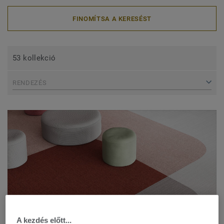
FINOMÍTSA A KERESÉST
53 kollekció
RENDEZÉS
A kezdés előtt...