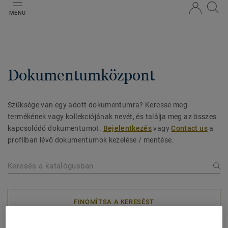
MENU
Dokumentumközpont
Szüksége van egy adott dokumentumra? Keresse meg
termékének vagy kollekciójának nevét, és találja meg az összes
kapcsolódó dokumentumot.
Bejelentkezés
vagy
Contact us
a
profilban lévő dokumentumok kezelése / mentése.
FINOMÍTSA A KERESÉST