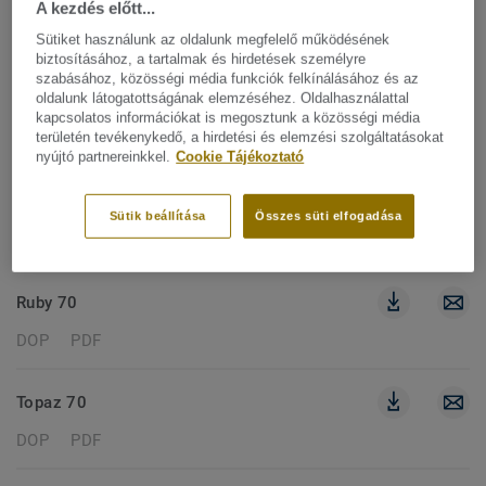
A kezdés előtt...
256 dokumentumok
Sütiket használunk az oldalunk megfelelő működésének
biztosításához, a tartalmak és hirdetések személyre
szabásához, közösségi média funkciók felkínálásához és az
DOP
oldalunk látogatottságának elemzéséhez. Oldalhasználattal
kapcsolatos információkat is megosztunk a közösségi média
Szűrők törlése
területén tevékenykedő, a hirdetési és elemzési szolgáltatásokat
nyújtó partnereinkkel.
Cookie Tájékoztató
CLASSIC 40
Sütik beállítása
Összes süti elfogadása
DOP
PDF
Ruby 70
DOP
PDF
Topaz 70
DOP
PDF