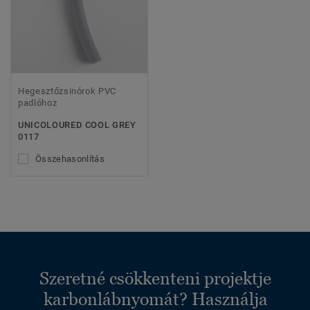
Hegesztőzsinórok PVC
padlóhoz
UNICOLOURED COOL GREY
0117
Összehasonlítás
Szeretné csökkenteni projektje
karbonlábnyomát? Használja