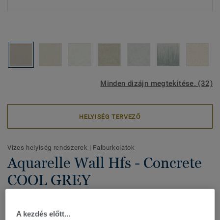
Minden dizájn megtekitése. (32)
HELYISÉG TERVEZŐ
Vizes helyiség rendszerek
|
Falburkolatok
Aquarelle Wall Hfs - Concrete
COOL GREY
Az Aquarelle Wall HFS lágy színekben és természet ihlette
mintákkal rendelkezik, vízálló vinil falburkolat, amely vizes
A kezdés előtt...