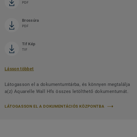
PDF
Brossúra
PDF
Tif Kép
TIF
Lásson többet
Látogasson el a dokumentumtárba, és könnyen megtalálja
a(z) Aquarelle Wall Hfs összes letölthető dokumentumát.
LÁTOGASSON EL A DOKUMENTÁCIÓS KÖZPONTBA