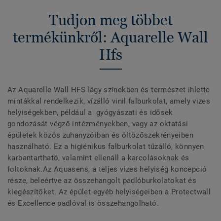
Tudjon meg többet
termékünkről: Aquarelle Wall
Hfs
Az Aquarelle Wall HFS lágy színekben és természet ihlette
mintákkal rendelkezik, vízálló vinil falburkolat, amely vizes
helyiségekben, például a gyógyászati és idősek
gondozását végző intézményekben, vagy az oktatási
épületek közös zuhanyzóiban és öltözőszekrényeiben
használható. Ez a higiénikus falburkolat tűzálló, könnyen
karbantartható, valamint ellenáll a karcolásoknak és
foltoknak.Az Aquasens, a teljes vizes helyiség koncepció
része, beleértve az összehangolt padlóburkolatokat és
kiegészítőket. Az épület egyéb helyiségeiben a Protectwall
és Excellence padlóval is összehangolható.