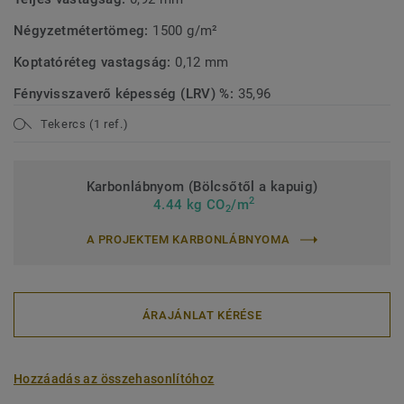
Négyzetmétertömeg:
1500 g/m²
Koptatóréteg vastagság:
0,12 mm
Fényvisszaverő képesség (LRV) %:
35,96
Tekercs (1 ref.)
Karbonlábnyom (Bölcsőtől a kapuig)
2
4.44 kg CO
/m
2
A PROJEKTEM KARBONLÁBNYOMA
ÁRAJÁNLAT KÉRÉSE
Hozzáadás az összehasonlítóhoz