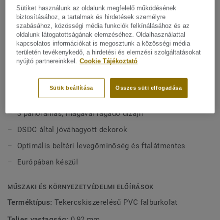
helyiségekben, például a gyógyászati és idősek
Sütiket használunk az oldalunk megfelelő működésének
gondozását végző intézményekben, vagy az oktatási
biztosításához, a tartalmak és hirdetések személyre
Mutasson többet
épületek közös zuhanyzóiban és öltözőszekrényeiben
szabásához, közösségi média funkciók felkínálásához és az
oldalunk látogatottságának elemzéséhez. Oldalhasználattal
használható. Ez a higiénikus falburkolat tűzálló, könnyen
kapcsolatos információkat is megosztunk a közösségi média
karbantartható, valamint ellenáll a karcolásoknak és
FŐBB JELLEMZŐK
területén tevékenykedő, a hirdetési és elemzési szolgáltatásokat
foltoknak.Az Aquasens, a teljes vizes helyiség koncepció
nyújtó partnereinkkel.
Cookie Tájékoztató
Tűzálló falburkolat (B-s2, d0)
része, beleértve az összehangolt padlóburkolatokat és
32 természet ihlette minta + 1 szegély
kiegészítőket. Az épület egyéb helyiségeiben a Protectwall
Sütik beállítása
Összes süti elfogadása
és Excellence padlóval is összehangolható.
Higiénikus és könnyen tisztítható
3 panorámás, magával ragadó dizájn
DSDC által jóváhagyott dekorok
Optimális beltéri levegőminőség és ftalátmentes
Európában készül
MŰSZAKI ÉS KÖRNYEZETVÉDELMI ELŐÍRÁSOK
Terméktípus:
Tekercskiszerelésű PVC falburkolat
Teljes vastagság:
0,92 mm