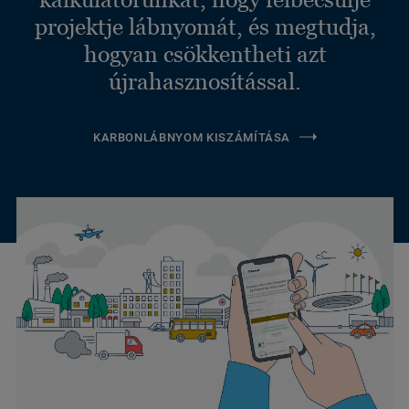
projektje lábnyomát, és megtudja,
hogyan csökkentheti azt
újrahasznosítással.
KARBONLÁBNYOM KISZÁMÍTÁSA