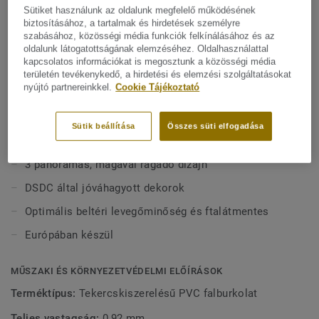
helyiségekben, például a gyógyászati és idősek
Sütiket használunk az oldalunk megfelelő működésének
gondozását végző intézményekben, vagy az oktatási
biztosításához, a tartalmak és hirdetések személyre
Mutasson többet
szabásához, közösségi média funkciók felkínálásához és az
épületek közös zuhanyzóiban és öltözőszekrényeiben
oldalunk látogatottságának elemzéséhez. Oldalhasználattal
használható. Ez a higiénikus falburkolat tűzálló, könnyen
kapcsolatos információkat is megosztunk a közösségi média
karbantartható, valamint ellenáll a karcolásoknak és
FŐBB JELLEMZŐK
területén tevékenykedő, a hirdetési és elemzési szolgáltatásokat
foltoknak.Az Aquasens, a teljes vizes helyiség koncepció
nyújtó partnereinkkel.
Cookie Tájékoztató
Tűzálló falburkolat (B-s2, d0)
része, beleértve az összehangolt padlóburkolatokat és
32 természet ihlette minta + 1 szegély
kiegészítőket. Az épület egyéb helyiségeiben a Protectwall
Sütik beállítása
Összes süti elfogadása
és Excellence padlóval is összehangolható.
Higiénikus és könnyen tisztítható
3 panorámás, magával ragadó dizájn
DSDC által jóváhagyott dekorok
Optimális beltéri levegőminőség és ftalátmentes
Európában készül
MŰSZAKI ÉS KÖRNYEZETVÉDELMI ELŐÍRÁSOK
Terméktípus:
Tekercskiszerelésű PVC falburkolat
Teljes vastagság:
0,92 mm