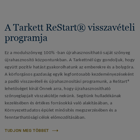
A Tarkett ReStart® visszavételi
programja
Ez a modulszőnyeg 100% -ban újrahasznosítható saját szőnyeg
újrahasznosító központunkban. A Tarkettnél úgy gondoljuk, hogy
együtt pozitív hatást gyakorolhatunk az emberekre és a bolygóra.
A körforgásos gazdaság egyik legfontosabb kezdeményezéseként
a padló visszavételi és újrahasznosítási programunk, a ReStart®
lehetőséget kínál Önnek arra, hogy újrahasznosítható
szőnyeglapjait visszaküldje nekünk. Segítünk hulladékának
kezelésében és értékes forrásokká való alakításában, a
Környezettudatos épület minősítés megszerzésében és a
fenntarthatósági célok előmozdításában.
TUDJON MEG TÖBBET