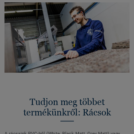
Tudjon meg többet
termékünkről: Rácsok
A rácsaink PVC-ből (White, Black Matt, Grey Matt) vagy