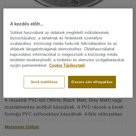
A kezdés előtt...
Sütiket használunk az oldalunk megfelelő működésének
biztosításához, a tartalmak és hirdetések személyre
szabásához, közösségi média funkciók felkínálásához és az
oldalunk látogatottságának elemzéséhez. Oldalhasználattal
Minden dizájn megtekitése. (15)
kapcsolatos információkat is megosztunk a közösségi média
területén tevékenykedő, a hirdetési és elemzési szolgáltatásokat
nyújtó partnereinkkel.
Cookie Tájékoztató
Vizes helyiség rendszerek
|
All Accessories
|
Vizes helyiség
Rácsok - GRATING INOX ART
Sütik beállítása
Összes süti elfogadása
DECO 150
A rácsaink PVC-ből (White, Black Matt, Grey Matt) vagy
rozsdamentes acélból készülnek. A PVC rácsok a kerek
formájú PVC szifonokhoz készülnek. 4-féle változatban
kaphatók (Standard, Drop, Art Deco és csőnyílással), és a
Mutasson többet
különféle használati feltételekhez igazodnak (kifolyó,
magasság, átmérő és átfolyás). A rozsdamentes acél