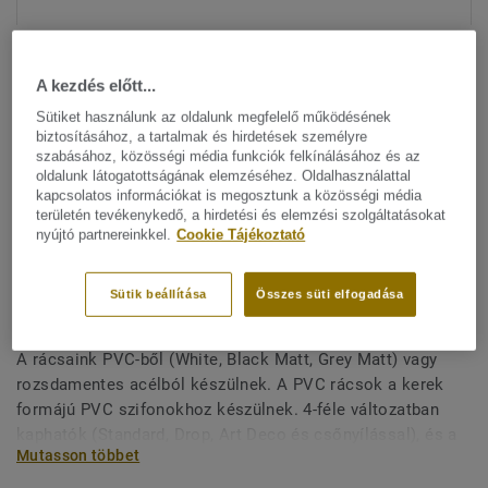
A kezdés előtt...
Sütiket használunk az oldalunk megfelelő működésének
biztosításához, a tartalmak és hirdetések személyre
szabásához, közösségi média funkciók felkínálásához és az
oldalunk látogatottságának elemzéséhez. Oldalhasználattal
Minden dizájn megtekitése. (15)
kapcsolatos információkat is megosztunk a közösségi média
területén tevékenykedő, a hirdetési és elemzési szolgáltatásokat
nyújtó partnereinkkel.
Cookie Tájékoztató
Vizes helyiség rendszerek
|
All Accessories
|
Vizes helyiség
Rácsok - GRATING INOX
Sütik beállítása
Összes süti elfogadása
DROP 150
A rácsaink PVC-ből (White, Black Matt, Grey Matt) vagy
rozsdamentes acélból készülnek. A PVC rácsok a kerek
formájú PVC szifonokhoz készülnek. 4-féle változatban
kaphatók (Standard, Drop, Art Deco és csőnyílással), és a
Mutasson többet
különféle használati feltételekhez igazodnak (kifolyó,
magasság, átmérő és átfolyás). A rozsdamentes acél