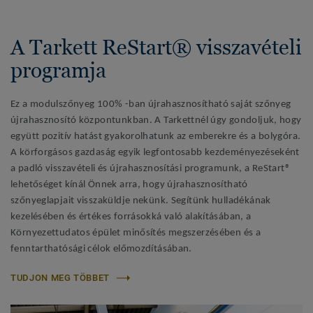
A Tarkett ReStart® visszavételi
programja
Ez a modulszőnyeg 100% -ban újrahasznosítható saját szőnyeg
újrahasznosító központunkban. A Tarkettnél úgy gondoljuk, hogy
együtt pozitív hatást gyakorolhatunk az emberekre és a bolygóra.
A körforgásos gazdaság egyik legfontosabb kezdeményezéseként
a padló visszavételi és újrahasznosítási programunk, a ReStart®
lehetőséget kínál Önnek arra, hogy újrahasznosítható
szőnyeglapjait visszaküldje nekünk. Segítünk hulladékának
kezelésében és értékes forrásokká való alakításában, a
Környezettudatos épület minősítés megszerzésében és a
fenntarthatósági célok előmozdításában.
TUDJON MEG TÖBBET