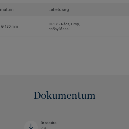
rmátum
Lehetőség
GREY
-
Rács, Drop,
Ø 130 mm
csőnyílással
Dokumentum
Brossúra
PDF