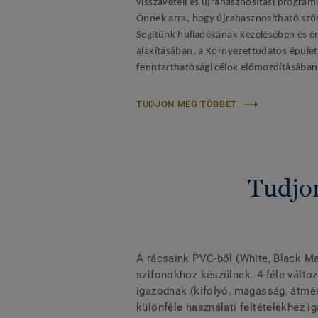
visszavételi és újrahasznosítási program
Önnek arra, hogy újrahasznosítható szőn
Segítünk hulladékának kezelésében és ér
alakításában, a
Környezettudatos épület
fenntarthatósági célok előmozdításában
TUDJON MEG TÖBBET
Tudjo
A rácsaink PVC-ből (White, Black M
szifonokhoz készülnek. 4-féle változ
igazodnak (kifolyó, magasság, átmér
különféle használati feltételekhez 