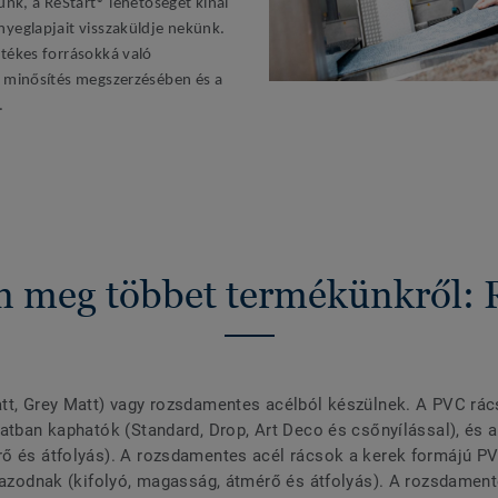
unk, a ReStart® lehetőséget kínál
yeglapjait visszaküldje nekünk.
tékes forrásokká való
 minősítés megszerzésében és a
.
n meg többet termékünkről: 
att, Grey Matt) vagy rozsdamentes acélból készülnek. A PVC rá
atban kaphatók (Standard, Drop, Art Deco és csőnyílással), és a
ő és átfolyás). A rozsdamentes acél rácsok a kerek formájú PV
igazodnak (kifolyó, magasság, átmérő és átfolyás). A rozsdament