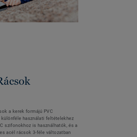
Rácsok
csok a kerek formájú PVC
 különféle használati feltételekhez
C szifonokhoz is használhatók, és a
es acél rácsok 3-féle változatban