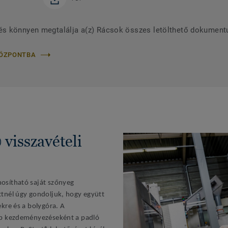
és könnyen megtalálja a(z) Rácsok összes letölthető dokument
KÖZPONTBA
visszavételi
osítható saját szőnyeg
tnél úgy gondoljuk, hogy együtt
kre és a bolygóra. A
bb kezdeményezéseként a padló