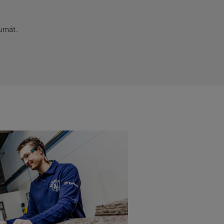
umát.