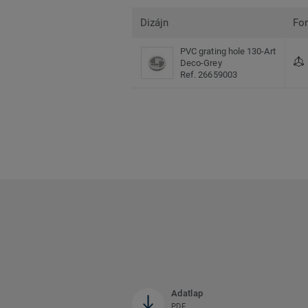
Dizájn
Fo
PVC grating hole 130-Art
Deco-Grey
Ref. 26659003
Adatlap
PDF