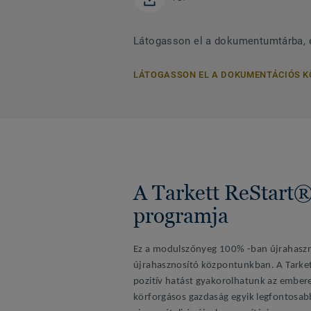
Látogasson el a dokumentumtárba, 
LÁTOGASSON EL A DOKUMENTÁCIÓS 
A Tarkett ReStart® 
programja
Ez a modulszőnyeg 100% -ban újrahaszn
újrahasznosító központunkban. A Tarket
pozitív hatást gyakorolhatunk az embere
körforgásos gazdaság egyik legfontosa