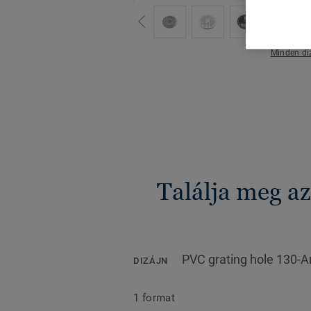
Minden di
Találja meg a
PVC grating hole 130-A
DIZÁJN
1 format