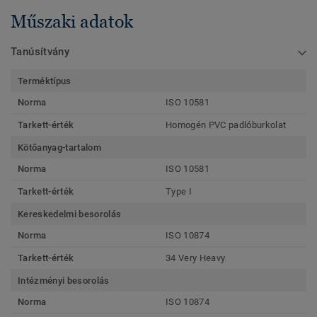
Műszaki adatok
Tanúsítvány
Terméktípus
Norma
ISO 10581
Tarkett-érték
Homogén PVC padlóburkolat
Kötőanyag-tartalom
Norma
ISO 10581
Tarkett-érték
Type I
Kereskedelmi besorolás
Norma
ISO 10874
Tarkett-érték
34 Very Heavy
Intézményi besorolás
Norma
ISO 10874