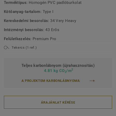
Terméktípus:
Homogén PVC padlóburkolat
Kötőanyag-tartalom:
Type I
Kereskedelmi besorolás:
34 Very Heavy
Intézményi besorolás:
43 Erős
Felületkezelés:
Premium Pro
Tekercs (1 ref.)
Teljes karbonlábnyom (újrahasznosítás)
2
4.81 kg CO
/m
2
A PROJEKTEM KARBONLÁBNYOMA
ÁRAJÁNLAT KÉRÉSE