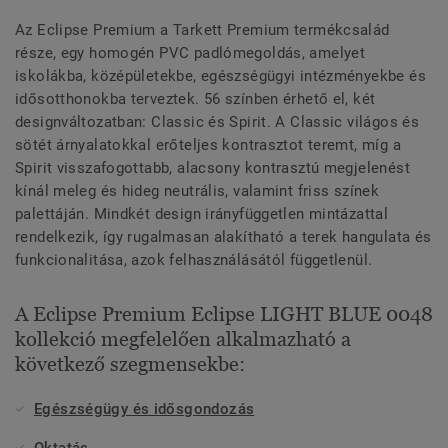
Az Eclipse Premium a Tarkett Premium termékcsalád
része, egy homogén PVC padlómegoldás, amelyet
iskolákba, középületekbe, egészségügyi intézményekbe és
idősotthonokba terveztek. 56 színben érhető el, két
designváltozatban: Classic és Spirit. A Classic világos és
sötét árnyalatokkal erőteljes kontrasztot teremt, míg a
Spirit visszafogottabb, alacsony kontrasztú megjelenést
kínál meleg és hideg neutrális, valamint friss színek
palettáján. Mindkét design irányfüggetlen mintázattal
rendelkezik, így rugalmasan alakítható a terek hangulata és
funkcionalitása, azok felhasználásától függetlenül.
A Eclipse Premium Eclipse LIGHT BLUE 0048
kollekció megfelelően alkalmazható a
következő szegmensekbe:
Egészségügy és idősgondozás
Oktatás