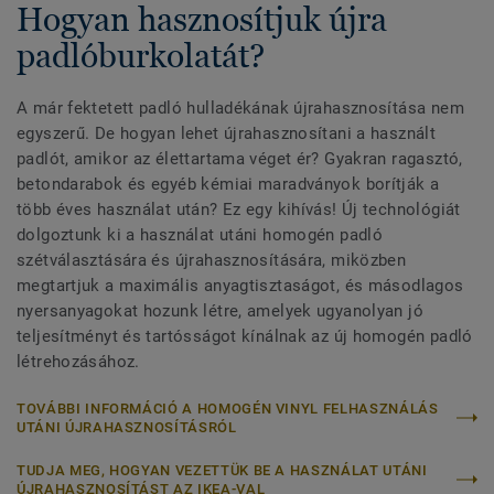
Hogyan hasznosítjuk újra
padlóburkolatát?
A már fektetett padló hulladékának újrahasznosítása nem
egyszerű. De hogyan lehet újrahasznosítani a használt
padlót, amikor az élettartama véget ér? Gyakran ragasztó,
betondarabok és egyéb kémiai maradványok borítják a
több éves használat után? Ez egy kihívás! Új technológiát
dolgoztunk ki a használat utáni homogén padló
szétválasztására és újrahasznosítására, miközben
megtartjuk a maximális anyagtisztaságot, és másodlagos
nyersanyagokat hozunk létre, amelyek ugyanolyan jó
teljesítményt és tartósságot kínálnak az új homogén padló
létrehozásához.
TOVÁBBI INFORMÁCIÓ A HOMOGÉN VINYL FELHASZNÁLÁS
UTÁNI ÚJRAHASZNOSÍTÁSRÓL
TUDJA MEG, HOGYAN VEZETTÜK BE A HASZNÁLAT UTÁNI
ÚJRAHASZNOSÍTÁST AZ IKEA-VAL