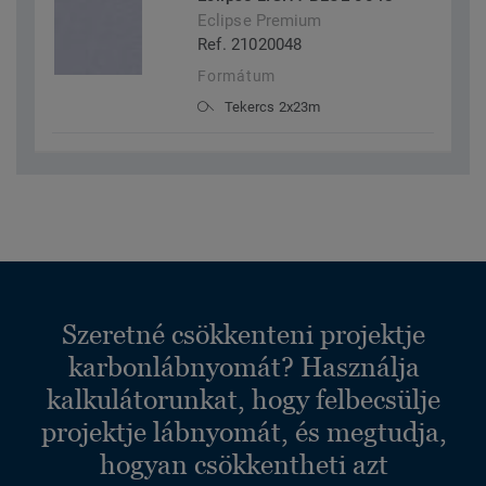
Eclipse Premium
Ref. 21020048
Formátum
Tekercs 2x23m
Szeretné csökkenteni projektje
karbonlábnyomát? Használja
kalkulátorunkat, hogy felbecsülje
projektje lábnyomát, és megtudja,
hogyan csökkentheti azt