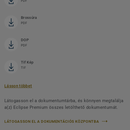
PDF
Brossúra
PDF
DOP
PDF
Tif Kép
TIF
Lásson többet
Látogasson el a dokumentumtárba, és könnyen megtalálja
a(z) Eclipse Premium összes letölthető dokumentumát.
LÁTOGASSON EL A DOKUMENTÁCIÓS KÖZPONTBA