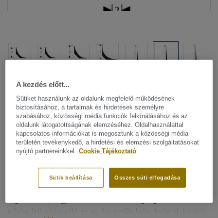
Minden dizájn megtekitése. (8)
A kezdés előtt...
Sütiket használunk az oldalunk megfelelő működésének
Vizes helyiség rendszerek
|
All Accessories
|
Vizes helyiség
biztosításához, a tartalmak és hirdetések személyre
szabásához, közösségi média funkciók felkínálásához és az
Csatlakozó profilok vizes
oldalunk látogatottságának elemzéséhez. Oldalhasználattal
kapcsolatos információkat is megosztunk a közösségi média
helyiségekhez - PJ30 Flexible
területén tevékenykedő, a hirdetési és elemzési szolgáltatásokat
nyújtó partnereinkkel.
Cookie Tájékoztató
junction profile/POLYETHYL
A vizes helyiségek rugalmas PVC csatlakozó profiljai
Sütik beállítása
Összes süti elfogadása
háromszög alakú elemek, amelyek ragasztással
rögzítendők, hogy csökkentsék a vastagságbeli eltéréseket
a falra felhajló padló és az Aquarelle falburkolatok között.