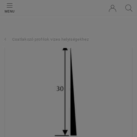
MENU
Csatlakozó profilok vizes helyiségekhez