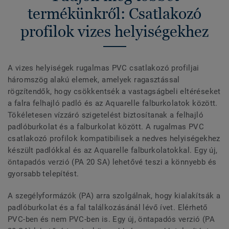
termékünkről: Csatlakozó
profilok vizes helyiségekhez
A vizes helyiségek rugalmas PVC csatlakozó profiljai
háromszög alakú elemek, amelyek ragasztással
rögzítendők, hogy csökkentsék a vastagságbeli eltéréseket
a falra felhajló padló és az Aquarelle falburkolatok között.
Tökéletesen vízzáró szigetelést biztosítanak a felhajló
padlóburkolat és a falburkolat között. A rugalmas PVC
csatlakozó profilok kompatibilisek a nedves helyiségekhez
készült padlókkal és az Aquarelle falburkolatokkal. Egy új,
öntapadós verzió (PA 20 SA) lehetővé teszi a könnyebb és
gyorsabb telepítést.
A szegélyformázók (PA) arra szolgálnak, hogy kialakítsák a
padlóburkolat és a fal találkozásánál lévő ívet. Elérhető
PVC-ben és nem PVC-ben is. Egy új, öntapadós verzió (PA