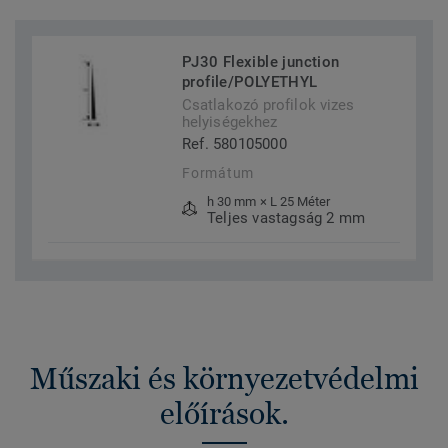
PJ30 Flexible junction
profile/POLYETHYL
Csatlakozó profilok vizes
helyiségekhez
Ref. 580105000
Formátum
h 30 mm × L 25 Méter
Teljes vastagság 2 mm
Műszaki és környezetvédelmi
előírások.