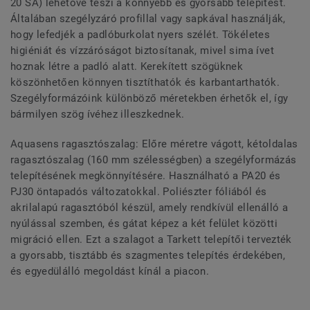
20 SA) lehetővé teszi a könnyebb és gyorsabb telepítést.
Általában szegélyzáró profillal vagy sapkával használják,
hogy lefedjék a padlóburkolat nyers szélét. Tökéletes
higiéniát és vízzáróságot biztosítanak, mivel sima ívet
hoznak létre a padló alatt. Kerekített szögüknek
köszönhetően könnyen tisztíthatók és karbantarthatók.
Szegélyformázóink különböző méretekben érhetők el, így
bármilyen szög ívéhez illeszkednek.
Aquasens ragasztószalag: Előre méretre vágott, kétoldalas
ragasztószalag (160 mm szélességben) a szegélyformázás
telepítésének megkönnyítésére. Használható a PA20 és
PJ30 öntapadós változatokkal. Poliészter fóliából és
akrilalapú ragasztóból készül, amely rendkívül ellenálló a
nyúlással szemben, és gátat képez a két felület közötti
migráció ellen. Ezt a szalagot a Tarkett telepítői tervezték
a gyorsabb, tisztább és szagmentes telepítés érdekében,
és egyedülálló megoldást kínál a piacon.