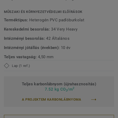
kibocsátást biztosítanak, hozzájárulva a jobb beltéri
környezethez.
MŰSZAKI ÉS KÖRNYEZETVÉDELMI ELŐÍRÁSOK
Terméktípus:
Heterogén PVC padlóburkolat
Kereskedelmi besorolás:
34 Very Heavy
Intézményi besorolás:
42 Általános
Intézményi jótállás (években):
10 év
Teljes vastagság:
4,50 mm
Lap (1 ref.)
Teljes karbonlábnyom (újrahasznosítás)
2
7.52 kg CO
/m
2
A PROJEKTEM KARBONLÁBNYOMA