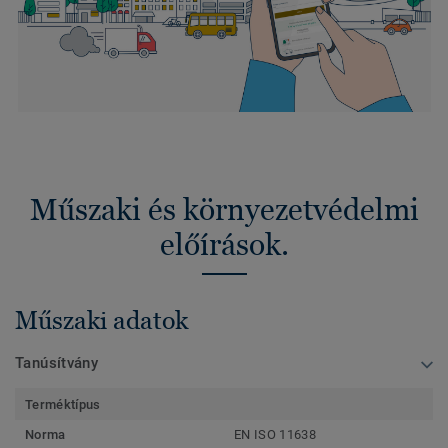
Műszaki és környezetvédelmi
előírások.
Műszaki adatok
Tanúsítvány
Terméktípus
Norma
EN ISO 11638