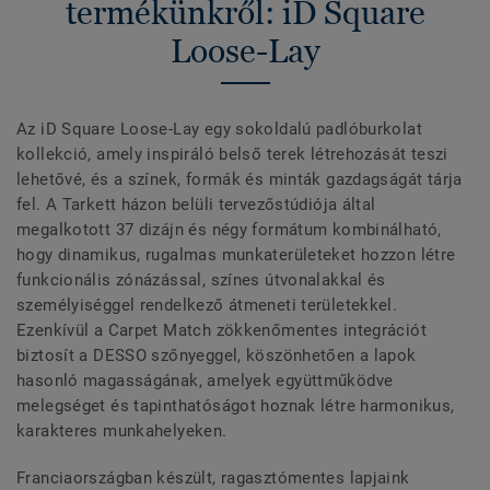
termékünkről: iD Square
Loose-Lay
Az iD Square Loose-Lay egy sokoldalú padlóburkolat
kollekció, amely inspiráló belső terek létrehozását teszi
lehetővé, és a színek, formák és minták gazdagságát tárja
fel. A Tarkett házon belüli tervezőstúdiója által
megalkotott 37 dizájn és négy formátum kombinálható,
hogy dinamikus, rugalmas munkaterületeket hozzon létre
funkcionális zónázással, színes útvonalakkal és
személyiséggel rendelkező átmeneti területekkel.
Ezenkívül a Carpet Match zökkenőmentes integrációt
biztosít a DESSO szőnyeggel, köszönhetően a lapok
hasonló magasságának, amelyek együttműködve
melegséget és tapinthatóságot hoznak létre harmonikus,
karakteres munkahelyeken.
Franciaországban készült, ragasztómentes lapjaink