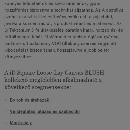
könnyen telepíthetők és szétszerelhetők, gyors
hozzáférést biztosítva a technikai aljzathoz. Az A osztályú
szobai akusztikai teljesítmény csökkenti a zajszintet,
javítva a koncentrációt, a produktivitást és a pihenést. Az
új Tektanium® felületkezelés páratlan karc-, horzsolás- és
foltállóságot kínál. Ftalátmentes technológiával gyártva,
padlóink ultraalacsony VOC (illékony szerves vegyület)
kibocsátást biztosítanak, hozzájárulva a jobb beltéri
környezethez.
A iD Square Loose-Lay Canvas BLUSH
kollekció megfelelően alkalmazható a
következő szegmensekbe:
Boltok és áruházak
Vendéglátás, utazás és szabadidő
Munkahely