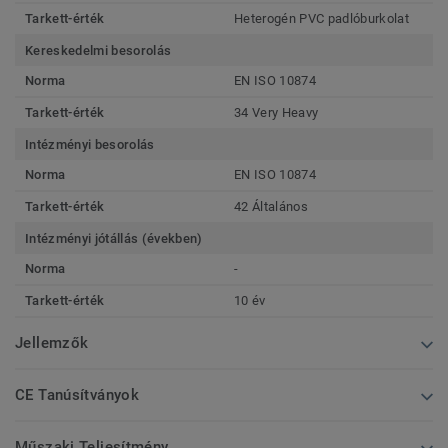
Tarkett-érték
Heterogén PVC padlóburkolat
Kereskedelmi besorolás
Norma
EN ISO 10874
Tarkett-érték
34 Very Heavy
Intézményi besorolás
Norma
EN ISO 10874
Tarkett-érték
42 Általános
Intézményi jótállás (években)
Norma
-
Tarkett-érték
10 év
Jellemzők
CE Tanúsítványok
Műszaki Teljesítmény