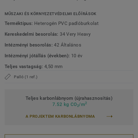
kibocsátást biztosítanak, hozzájárulva a jobb beltéri
környezethez.
MŰSZAKI ÉS KÖRNYEZETVÉDELMI ELŐÍRÁSOK
Terméktípus:
Heterogén PVC padlóburkolat
Kereskedelmi besorolás:
34 Very Heavy
Intézményi besorolás:
42 Általános
Intézményi jótállás (években):
10 év
Teljes vastagság:
4,50 mm
Palló (1 ref.)
Teljes karbonlábnyom (újrahasznosítás)
2
7.52 kg CO
/m
2
A PROJEKTEM KARBONLÁBNYOMA