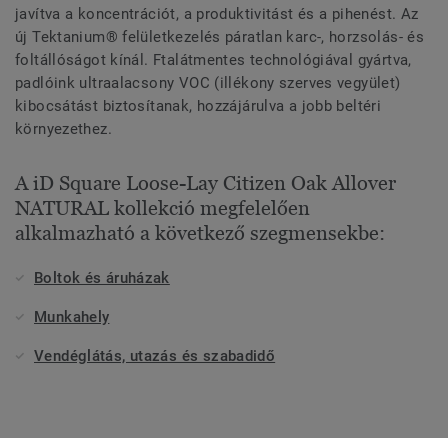
javítva a koncentrációt, a produktivitást és a pihenést. Az
új Tektanium® felületkezelés páratlan karc-, horzsolás- és
foltállóságot kínál. Ftalátmentes technológiával gyártva,
padlóink ultraalacsony VOC (illékony szerves vegyület)
kibocsátást biztosítanak, hozzájárulva a jobb beltéri
környezethez.
A iD Square Loose-Lay Citizen Oak Allover
NATURAL kollekció megfelelően
alkalmazható a következő szegmensekbe:
Boltok és áruházak
Munkahely
Vendéglátás, utazás és szabadidő