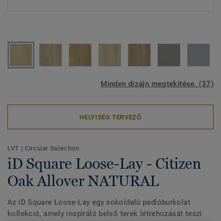
Minden dizájn megtekitése. (37)
HELYISÉG TERVEZŐ
LVT
|
Circular Selection
iD Square Loose-Lay - Citizen
Oak Allover NATURAL
Az iD Square Loose-Lay egy sokoldalú padlóburkolat
kollekció, amely inspiráló belső terek létrehozását teszi