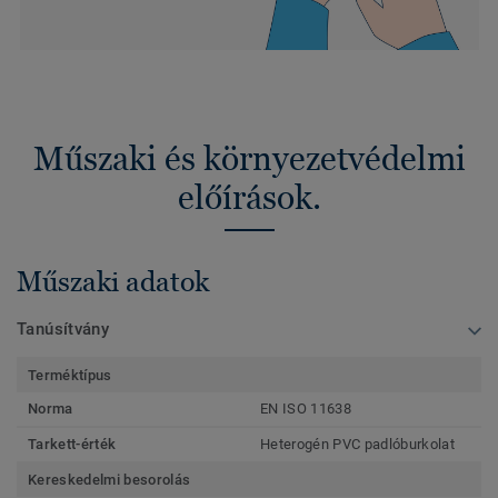
Műszaki és környezetvédelmi
előírások.
Műszaki adatok
Tanúsítvány
Terméktípus
Norma
EN ISO 11638
Tarkett-érték
Heterogén PVC padlóburkolat
Kereskedelmi besorolás