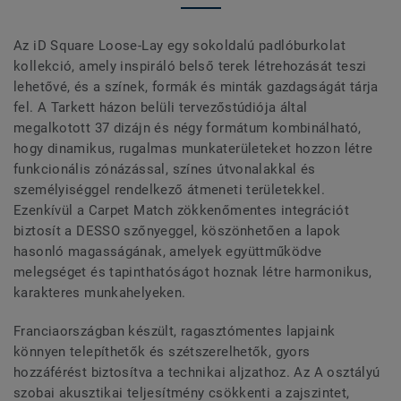
Az iD Square Loose-Lay egy sokoldalú padlóburkolat
kollekció, amely inspiráló belső terek létrehozását teszi
lehetővé, és a színek, formák és minták gazdagságát tárja
fel. A Tarkett házon belüli tervezőstúdiója által
megalkotott 37 dizájn és négy formátum kombinálható,
hogy dinamikus, rugalmas munkaterületeket hozzon létre
funkcionális zónázással, színes útvonalakkal és
személyiséggel rendelkező átmeneti területekkel.
Ezenkívül a Carpet Match zökkenőmentes integrációt
biztosít a DESSO szőnyeggel, köszönhetően a lapok
hasonló magasságának, amelyek együttműködve
melegséget és tapinthatóságot hoznak létre harmonikus,
karakteres munkahelyeken.
Franciaországban készült, ragasztómentes lapjaink
könnyen telepíthetők és szétszerelhetők, gyors
hozzáférést biztosítva a technikai aljzathoz. Az A osztályú
szobai akusztikai teljesítmény csökkenti a zajszintet,