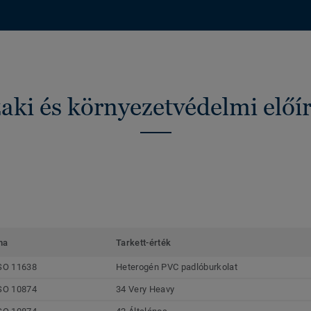
ki és környezetvédelmi előí
ma
Tarkett-érték
SO 11638
Heterogén PVC padlóburkolat
SO 10874
34 Very Heavy