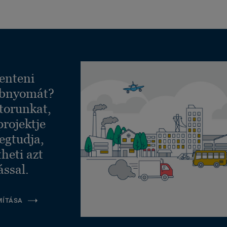
enteni
ábnyomát?
torunkat,
projektje
egtudja,
heti azt
ással.
MÍTÁSA