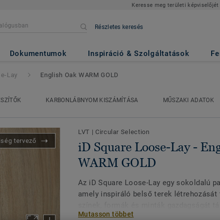
Keresse meg területi képviselőjét
Részletes keresés
Lay
- English Oak WARM GOLD
Dokumentumok
Inspiráció & Szolgáltatások
Fe
se-Lay
English Oak WARM GOLD
ÉSZÍTŐK
KARBONLÁBNYOM KISZÁMÍTÁSA
MŰSZAKI ADATOK
LVT
|
Circular Selection
iség tervező
iD Square Loose-Lay - En
WARM GOLD
Az iD Square Loose-Lay egy sokoldalú pa
amely inspiráló belső terek létrehozását 
színek, formák és minták gazdagságát tár
Mutasson többet
belüli tervezőstúdiója által megalkotott 