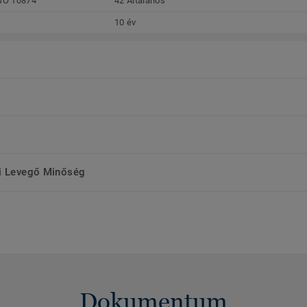
SO 10874
42 Általános
10 év
ri Levegő Minőség
Dokumentum