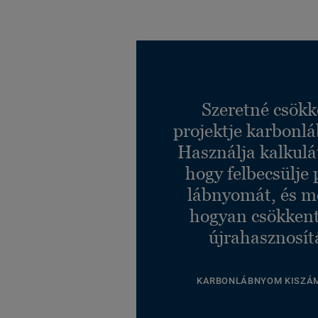
Szeretné csökk
projektje karbonl
Használja kalkulá
hogy felbecsülje 
lábnyomát, és m
hogyan csökkent
újrahasznosít
KARBONLÁBNYOM KISZÁ