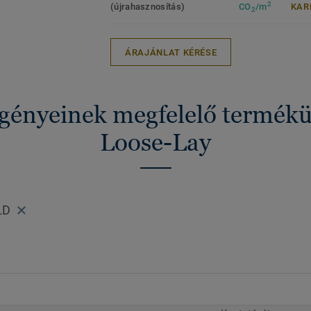
2
(újrahasznosítás)
CO
/m
KAR
2
ÁRAJÁNLAT KÉRÉSE
igényeinek megfelelő termék
Loose-Lay
LD