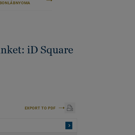
BONLÁBNYOMA
ünket: iD Square
EXPORT TO PDF