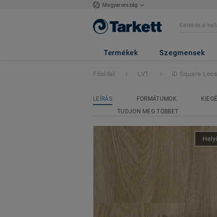
Magyarország
iD Square Loose-
Termékek
Szegmensek
Főoldal
LVT
iD Square Loo
LEÍRÁS
FORMÁTUMOK
KIEG
TUDJON MEG TÖBBET
Hely