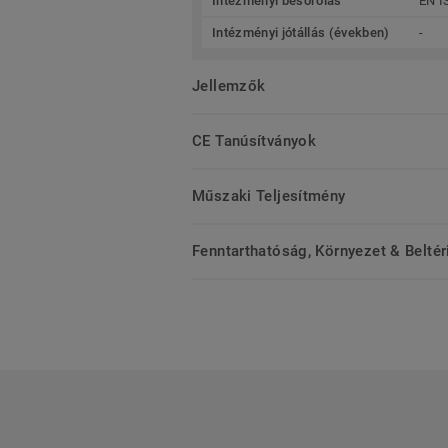
Intézményi besorolás
EN I
Intézményi jótállás (években)
-
Jellemzők
CE Tanúsítványok
Műszaki Teljesítmény
Fenntarthatóság, Környezet & Belté