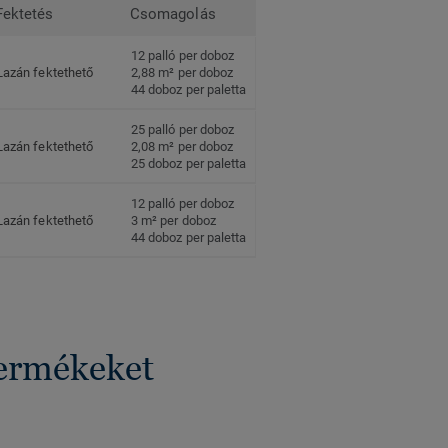
Fektetés
Csomagolás
12 palló per doboz
Lazán fektethető
2,88 m² per doboz
44 doboz per paletta
25 palló per doboz
Lazán fektethető
2,08 m² per doboz
25 doboz per paletta
12 palló per doboz
Lazán fektethető
3 m² per doboz
44 doboz per paletta
termékeket