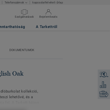
kapcsolatfelvételi űrlap
Telefonszámok
Szolgáltatások
Bejelentkezés
nntarthatóság
A Tarkettről
DOKUMENTUMOK
glish Oak
€
Árajánl
Hozzáad
dlóburkolat kollekció,
Keresse
teszi lehetővé, és a
ja fel. A Tarkett házon
37 dizájn és négy