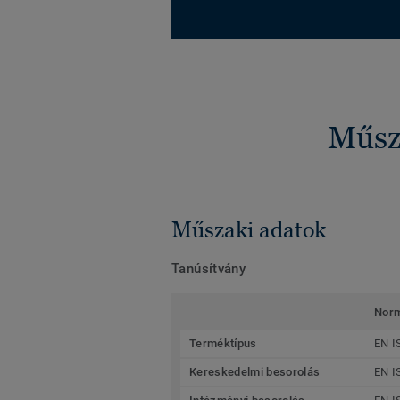
Műsza
Műszaki adatok
Tanúsítvány
Nor
Terméktípus
EN I
Kereskedelmi besorolás
EN I