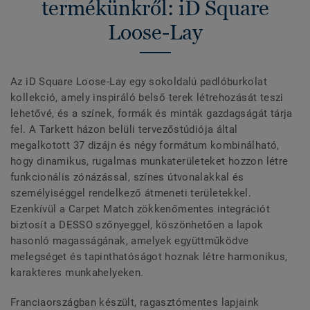
termékünkről: iD Square
Loose-Lay
Az iD Square Loose-Lay egy sokoldalú padlóburkolat
kollekció, amely inspiráló belső terek létrehozását teszi
lehetővé, és a színek, formák és minták gazdagságát tárja
fel. A Tarkett házon belüli tervezőstúdiója által
megalkotott 37 dizájn és négy formátum kombinálható,
hogy dinamikus, rugalmas munkaterületeket hozzon létre
funkcionális zónázással, színes útvonalakkal és
személyiséggel rendelkező átmeneti területekkel.
Ezenkívül a Carpet Match zökkenőmentes integrációt
biztosít a DESSO szőnyeggel, köszönhetően a lapok
hasonló magasságának, amelyek együttműködve
melegséget és tapinthatóságot hoznak létre harmonikus,
karakteres munkahelyeken.
Franciaországban készült, ragasztómentes lapjaink