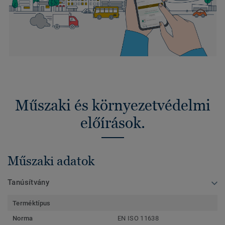
Műszaki és környezetvédelmi
előírások.
Műszaki adatok
Tanúsítvány
Terméktípus
Norma
EN ISO 11638