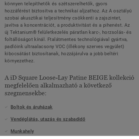
könnyen telepíthetők és szétszerelhetők, gyors
hozzáférést biztosítva a technikai aljzathoz. Az A osztályú
szobai akusztikai teljesítmény csökkenti a zajszintet,
javítva a koncentrációt, a produktivitást és a pihenést. Az
új Tektanium® felületkezelés páratlan karc-, horzsolás- és
foltállóságot kínál. Ftalátmentes technológiával gyártva,
padlóink ultraalacsony VOC (illékony szerves vegyület)
kibocsátást biztosítanak, hozzájárulva a jobb beltéri
környezethez.
A iD Square Loose-Lay Patine BEIGE kollekció
megfelelően alkalmazható a következő
szegmensekbe:
Boltok és áruházak
Vendéglátás, utazás és szabadidő
Munkahely