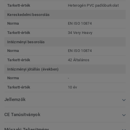
Tarkett-érték
Heterogén PVC padlóburkolat
Kereskedelmi besorolás
Norma
EN ISO 10874
Tarkett-érték
34 Very Heavy
Intézményi besorolás
Norma
EN ISO 10874
Tarkett-érték
42 Általános
Intézményi jótállás (években)
Norma
-
Tarkett-érték
10 év
Jellemzők
CE Tanúsítványok
Műszaki Teljesítmény