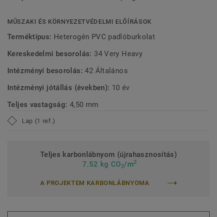
kibocsátást biztosítanak, hozzájárulva a jobb beltéri
környezethez.
MŰSZAKI ÉS KÖRNYEZETVÉDELMI ELŐÍRÁSOK
Terméktípus:
Heterogén PVC padlóburkolat
Kereskedelmi besorolás:
34 Very Heavy
Intézményi besorolás:
42 Általános
Intézményi jótállás (években):
10 év
Teljes vastagság:
4,50 mm
Lap (1 ref.)
Teljes karbonlábnyom (újrahasznosítás)
2
7.52 kg CO
/m
2
A PROJEKTEM KARBONLÁBNYOMA