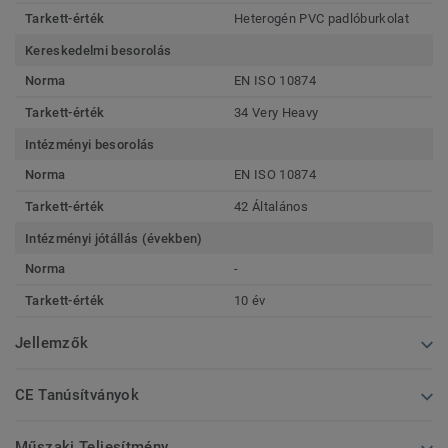
Tarkett-érték
Heterogén PVC padlóburkolat
Kereskedelmi besorolás
Norma
EN ISO 10874
Tarkett-érték
34 Very Heavy
Intézményi besorolás
Norma
EN ISO 10874
Tarkett-érték
42 Általános
Intézményi jótállás (években)
Norma
-
Tarkett-érték
10 év
Jellemzők
CE Tanúsítványok
Műszaki Teljesítmény