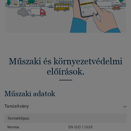
Műszaki és környezetvédelmi
előírások.
Műszaki adatok
Tanúsítvány
Terméktípus
Norma
EN ISO 11638