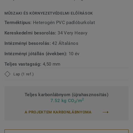
kibocsátást biztosítanak, hozzájárulva a jobb beltéri
környezethez.
MŰSZAKI ÉS KÖRNYEZETVÉDELMI ELŐÍRÁSOK
Terméktípus:
Heterogén PVC padlóburkolat
Kereskedelmi besorolás:
34 Very Heavy
Intézményi besorolás:
42 Általános
Intézményi jótállás (években):
10 év
Teljes vastagság:
4,50 mm
Lap (1 ref.)
Teljes karbonlábnyom (újrahasznosítás)
2
7.52 kg CO
/m
2
A PROJEKTEM KARBONLÁBNYOMA