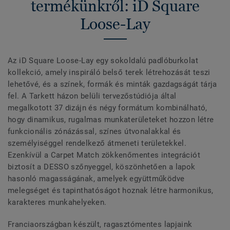
termékünkről: iD Square
Loose-Lay
Az iD Square Loose-Lay egy sokoldalú padlóburkolat
kollekció, amely inspiráló belső terek létrehozását teszi
lehetővé, és a színek, formák és minták gazdagságát tárja
fel. A Tarkett házon belüli tervezőstúdiója által
megalkotott 37 dizájn és négy formátum kombinálható,
hogy dinamikus, rugalmas munkaterületeket hozzon létre
funkcionális zónázással, színes útvonalakkal és
személyiséggel rendelkező átmeneti területekkel.
Ezenkívül a Carpet Match zökkenőmentes integrációt
biztosít a DESSO szőnyeggel, köszönhetően a lapok
hasonló magasságának, amelyek együttműködve
melegséget és tapinthatóságot hoznak létre harmonikus,
karakteres munkahelyeken.
Franciaországban készült, ragasztómentes lapjaink