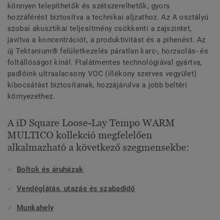
könnyen telepíthetők és szétszerelhetők, gyors
hozzáférést biztosítva a technikai aljzathoz. Az A osztályú
szobai akusztikai teljesítmény csökkenti a zajszintet,
javítva a koncentrációt, a produktivitást és a pihenést. Az
új Tektanium® felületkezelés páratlan karc-, horzsolás- és
foltállóságot kínál. Ftalátmentes technológiával gyártva,
padlóink ultraalacsony VOC (illékony szerves vegyület)
kibocsátást biztosítanak, hozzájárulva a jobb beltéri
környezethez.
A iD Square Loose-Lay Tempo WARM
MULTICO kollekció megfelelően
alkalmazható a következő szegmensekbe:
Boltok és áruházak
Vendéglátás, utazás és szabadidő
Munkahely