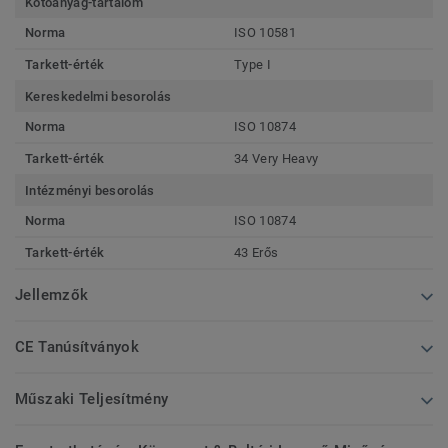
Kötőanyag-tartalom
Norma
ISO 10581
Tarkett-érték
Type I
Kereskedelmi besorolás
Norma
ISO 10874
Tarkett-érték
34 Very Heavy
Intézményi besorolás
Norma
ISO 10874
Tarkett-érték
43 Erős
Jellemzők
CE Tanúsítványok
Műszaki Teljesítmény