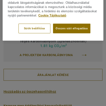
Kereskedelmi besorolás:
34 Very Heavy
oldalunk látogatottságának elemzéséhez. Oldalhasználattal
kapcsolatos információkat is megosztunk a közösségi média
Intézményi besorolás:
43 Erős
területén tevékenykedő, a hirdetési és elemzési szolgáltatásokat
nyújtó partnereinkkel.
Cookie Tájékoztató
Felületkezelés:
Új iQ PUR
Tekercs (1 ref.)
Lap (1 ref.)
Sütik beállítása
Összes süti elfogadása
Teljes karbonlábnyom (újrahasznosítás)
2
1.81 kg CO
/m
2
A PROJEKTEM KARBONLÁBNYOMA
ÁRAJÁNLAT KÉRÉSE
Hozzáadás az összehasonlítóhoz
Keresse meg értékesítési kapcsolattartóját