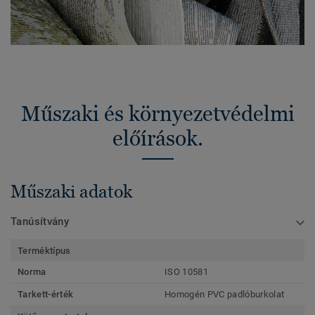
Műszaki és környezetvédelmi
előírások.
Műszaki adatok
Tanúsítvány
Terméktípus
Norma
ISO 10581
Tarkett-érték
Homogén PVC padlóburkolat