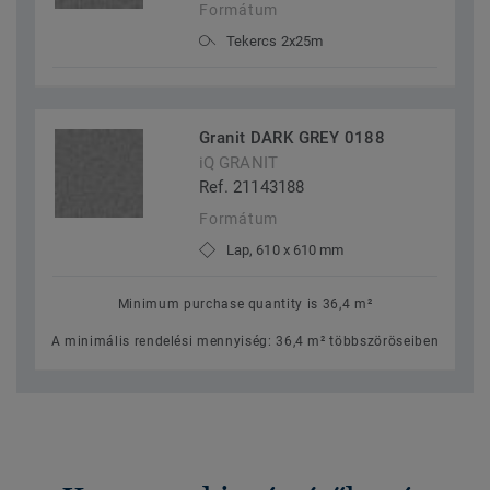
Formátum
Tekercs 2x25m
Granit DARK GREY 0188
iQ GRANIT
Ref. 21143188
Formátum
Lap, 610 x 610 mm
Minimum purchase quantity is 36,4 m²
A minimális rendelési mennyiség: 36,4 m² többszöröseiben