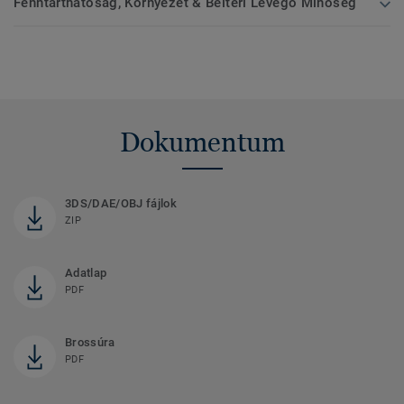
Fenntarthatóság, Környezet & Beltéri Levegő Minőség
Dokumentum
3DS/DAE/OBJ fájlok
ZIP
Adatlap
PDF
Brossúra
PDF