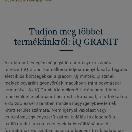
OLVASSON TOVÁBB
Tudjon meg többet
termékünkről: iQ GRANIT
Az oktatási és egészségügyi létesítmények számára
tervezett iQ Granit kiemelkedő teljesítményt kínál a legjobb
életciklus költségekkel a piacon. Új minták, új színek
melyek egyaránt gyönyőrűek magukban, mint egymással
kominálva. Az iQ Granit kiemelkedő tartósságot, illetve
rendkívüli ellenállóságot biztosít a kopással, a foltokkal és
a dörzsöléssel szemben minden nagy igénybevételnek
kitett terület számára. Nem igényel vaxolást vagy
csiszolást, egy egyszerű száraz kefélés is elegendő a
padló eredeti megjelenésének helyreállításához. A
formátumok és színben passzoló kiegészítők kínálatának