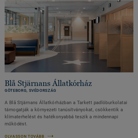
Blå Stjärnans Állatkórház
GÖTEBORG,
SVÉDORSZÁG
A Blå Stjärnans Állatkórházban a Tarkett padlóburkolatai
támogatják a környezeti tanúsítványokat, csökkentik a
klímaterhelést és hatékonyabbá teszik a mindennapi
működést.
OLVASSON TOVÁBB