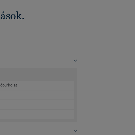
rások.
lóburkolat