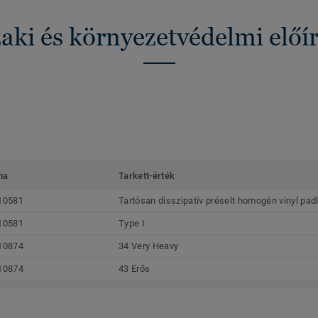
ki és környezetvédelmi előí
ma
Tarkett-érték
10581
Tartósan disszipatív préselt homogén vinyl pad
10581
Type I
10874
34 Very Heavy
10874
43 Erős