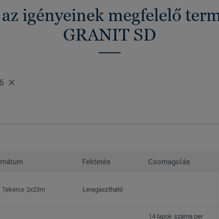
 az igényeinek megfelelő ter
GRANIT SD
6
rmátum
Fektetés
Csomagolás
Tekercs 2x23m
Leragasztható
14 lapok száma per