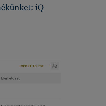
mékünket: iQ
EXPORT TO PDF
Elérhetőség