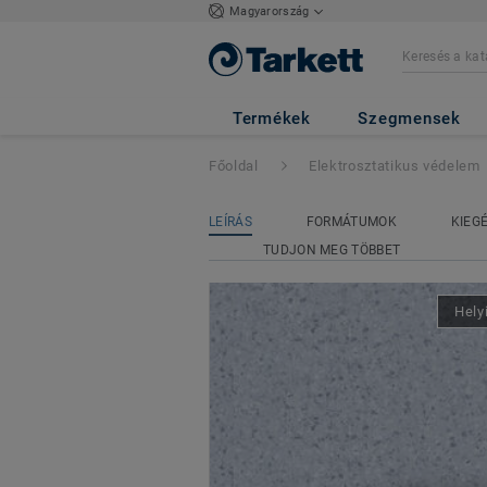
Magyarország
iQ GRANIT SD
- 
Termékek
Szegmensek
Főoldal
Elektrosztatikus védelem
LEÍRÁS
FORMÁTUMOK
KIEG
TUDJON MEG TÖBBET
Hely