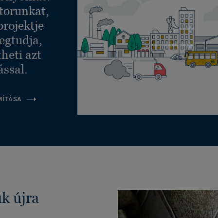
torunkat,
projektje
egtudja,
heti azt
ással.
MÍTÁSA
k újra