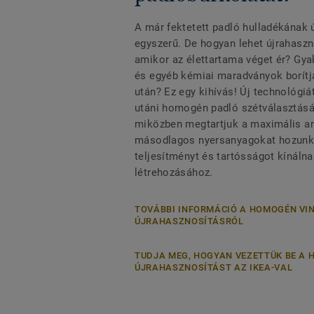
A már fektetett padló hulladékának
egyszerű. De hogyan lehet újrahaszno
amikor az élettartama véget ér? Gy
és egyéb kémiai maradványok borítj
után? Ez egy kihívás! Új technológiá
utáni homogén padló szétválasztásá
miközben megtartjuk a maximális an
másodlagos nyersanyagokat hozunk 
teljesítményt és tartósságot kínáln
létrehozásához.
TOVÁBBI INFORMÁCIÓ A HOMOGÉN VI
ÚJRAHASZNOSÍTÁSRÓL
TUDJA MEG, HOGYAN VEZETTÜK BE A 
ÚJRAHASZNOSÍTÁST AZ IKEA-VAL