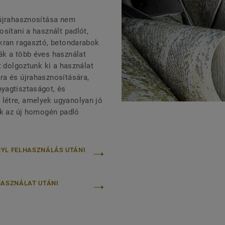
 újrahasznosítása nem
sítani a használt padlót,
akran ragasztó, betondarabok
ák a több éves használat
t dolgoztunk ki a használat
ra és újrahasznosítására,
yagtisztaságot, és
létre, amelyek ugyanolyan jó
ak az új homogén padló
NYL FELHASZNÁLÁS UTÁNI
HASZNÁLAT UTÁNI