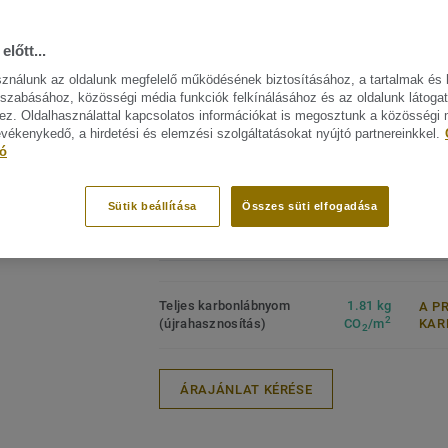
bizonyított tartósságának tökéletes ötvöz
FŐBB JELLEMZŐK
MŰSZA
Speciálisan úgy van megtervezve, hogy pa
ELŐÍR
előtt...
Svédországban készül
többfunkciós termékcsalád többi terméké
Termék
Tartósan sztatikus disszipatív
sználunk az oldalunk megfelelő működésének biztosításához, a tartalmak és 
présel
A legjobb életciklus költséggel
szabásához, közösségi média funkciók felkínálásához és az oldalunk látoga
zájn megtekitése. (14)
Kötőan
rendelkezik a piacon
z. Oldalhasználattal kapcsolatos információkat is megosztunk a közösségi
Egyedi, száraz keféléses felület
Keresk
evékenykedő, a hirdetési és elemzési szolgáltatásokat nyújtó partnereinkkel.
helyreállítás
Heavy
tó
Egy többfunkciós ajánlat része
Intézm
Felüle
Sütik beállítása
Összes süti elfogadása
Tekercs (1 ref.)
Lap (1 ref.)
Teljes karbonlábnyom
1.81 kg
A P
2
(újrahasznosítás)
CO
/m
KAR
2
ÁRAJÁNLAT KÉRÉSE