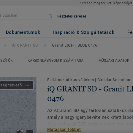
Keresse meg területi képviselőjét
Részletes keresés
Granit LIGHT BLUE 0476
Dokumentumok
Inspiráció & Szolgáltatások
Fe
iQ GRANIT SD
Granit LIGHT BLUE 0476
ÉSZÍTŐK
KARBONLÁBNYOM KISZÁMÍTÁSA
MŰSZAKI ADATOK
Elektrosztatikus védelem
|
Circular Selection
iség tervező
iQ GRANIT SD - Granit 
0476
Az iQ Granit SD egy tartósan sztatikus di
amely a nagy igénybevételnek kitett labo
és a kórházak ESD érzékeny területei szá
Mutasson többet
és megbízható vezetőképesség és az iQ