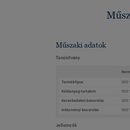
Műsza
Műszaki adatok
Tanúsítvány
Nor
Terméktípus
ISO 
Kötőanyag-tartalom
ISO 
Kereskedelmi besorolás
ISO 
Intézményi besorolás
ISO 
Jellemzők