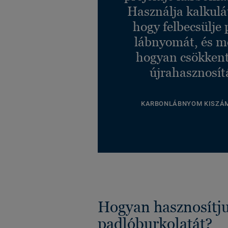
Használja kalkulá
hogy felbecsülje 
lábnyomát, és m
hogyan csökkent
újrahasznosít
KARBONLÁBNYOM KISZÁ
Hogyan hasznosítju
padlóburkolatát?