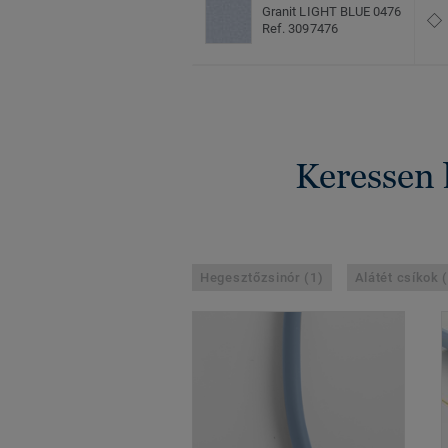
Granit LIGHT BLUE 0476
Ref. 3097476
Keressen 
Hegesztőzsinór (1)
Alátét csíkok 