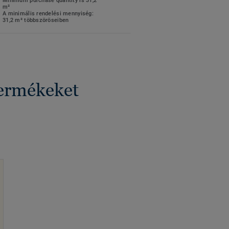
Minimum purchase quantity is 31,2
m²
A minimális rendelési mennyiség:
31,2 m² többszöröseiben
termékeket