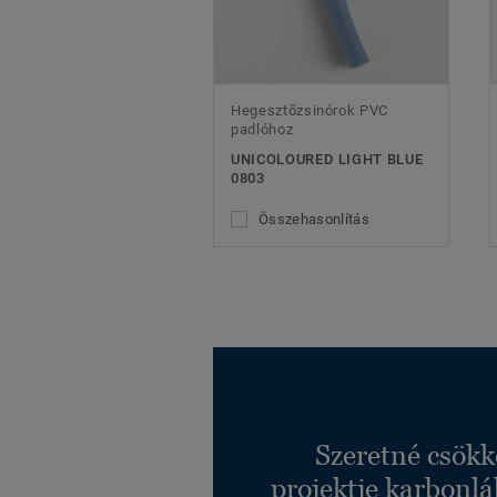
Hegesztőzsinórok PVC
padlóhoz
UNICOLOURED LIGHT BLUE
0803
Összehasonlítás
Szeretné csökk
projektje karbonl