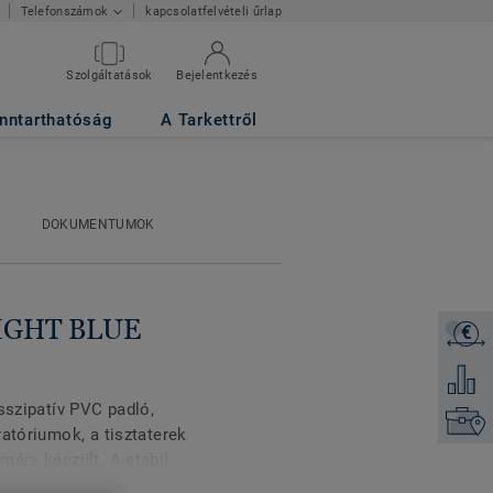
kapcsolatfelvételi űrlap
Telefonszámok
Szolgáltatások
Bejelentkezés
nntarthatóság
A Tarkettről
DOKUMENTUMOK
LIGHT BLUE
€
Árajánl
Hozzáad
sszipatív PVC padló,
Keresse
ratóriumok, a tisztaterek
mára készült. A stabil
 padlótermékek