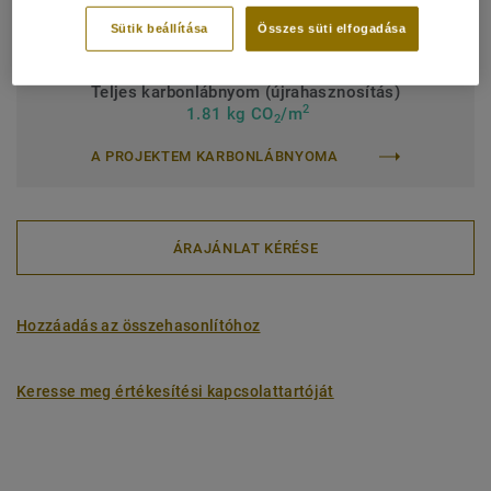
Tekercs (1 ref.)
Lap (1 ref.)
Sütik beállítása
Összes süti elfogadása
Teljes karbonlábnyom (újrahasznosítás)
2
1.81 kg CO
/m
2
A PROJEKTEM KARBONLÁBNYOMA
ÁRAJÁNLAT KÉRÉSE
Hozzáadás az összehasonlítóhoz
Keresse meg értékesítési kapcsolattartóját