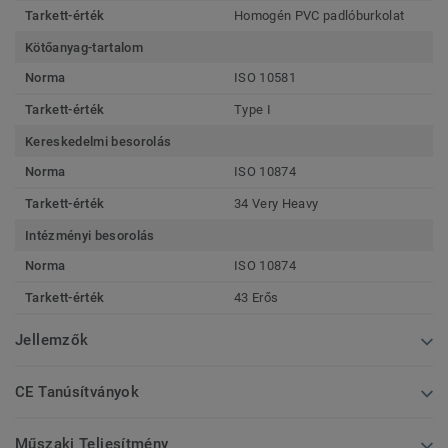
Tarkett-érték
Homogén PVC padlóburkolat
Kötőanyag-tartalom
Norma
ISO 10581
Tarkett-érték
Type I
Kereskedelmi besorolás
Norma
ISO 10874
Tarkett-érték
34 Very Heavy
Intézményi besorolás
Norma
ISO 10874
Tarkett-érték
43 Erős
Jellemzők
CE Tanúsítványok
Műszaki Teljesítmény