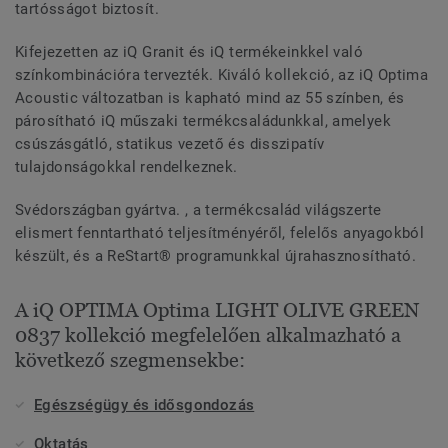
tartósságot biztosít.
Kifejezetten az iQ Granit és iQ termékeinkkel való
színkombinációra tervezték. Kiváló kollekció, az iQ Optima
Acoustic változatban is kapható mind az 55 színben, és
párosítható iQ műszaki termékcsaládunkkal, amelyek
csúszásgátló, statikus vezető és disszipatív
tulajdonságokkal rendelkeznek.
Svédországban gyártva. , a termékcsalád világszerte
elismert fenntartható teljesítményéről, felelős anyagokból
készült, és a ReStart® programunkkal újrahasznosítható.
A iQ OPTIMA Optima LIGHT OLIVE GREEN
0837 kollekció megfelelően alkalmazható a
következő szegmensekbe:
Egészségügy és idősgondozás
Oktatás