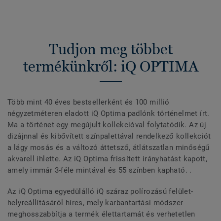
Tudjon meg többet
termékünkről: iQ OPTIMA
Több mint 40 éves bestsellerként és 100 millió
négyzetméteren eladott iQ Optima padlónk történelmet írt.
Ma a történet egy megújult kollekcióval folytatódik. Az új
dizájnnal és kibővített színpalettával rendelkező kollekciót
a lágy mosás és a változó áttetsző, átlátszatlan minőségű
akvarell ihlette. Az iQ Optima frissített irányhatást kapott,
amely immár 3-féle mintával és 55 színben kapható. .
Az iQ Optima egyedülálló iQ száraz polírozású felület-
helyreállításáról híres, mely karbantartási módszer
meghosszabbítja a termék élettartamát és verhetetlen