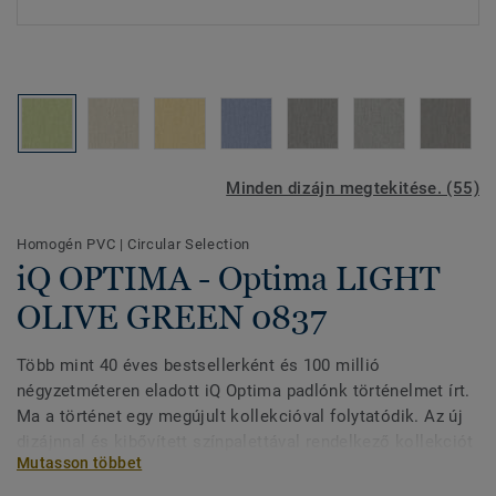
Minden dizájn megtekitése. (55)
Homogén PVC
|
Circular Selection
iQ OPTIMA - Optima LIGHT
OLIVE GREEN 0837
Több mint 40 éves bestsellerként és 100 millió
négyzetméteren eladott iQ Optima padlónk történelmet írt.
Ma a történet egy megújult kollekcióval folytatódik. Az új
dizájnnal és kibővített színpalettával rendelkező kollekciót
Mutasson többet
a lágy mosás és a változó áttetsző, átlátszatlan minőségű
akvarell ihlette. Az iQ Optima frissített irányhatást kapott,