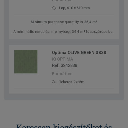
Lap, 610 x 610 mm
Minimum purchase quantity is 36,4 m²
A minimális rendelési mennyiség: 36,4 m² többszöröseiben
Optima OLIVE GREEN 0838
iQ OPTIMA
Ref. 3242838
Formátum
Tekercs 2x25m
Keressen kiegészítőket és