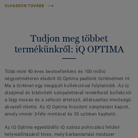
OLVASSON TOVÁBB
Tudjon meg többet
termékünkről: iQ OPTIMA
Több mint 40 éves bestsellerként és 100 millió
négyzetméteren eladott iQ Optima padlónk történelmet írt.
Ma a történet egy megújult kollekcióval folytatódik. Az új
dizájnnal és kibővített színpalettával rendelkező kollekciót
a lágy mosás és a változó áttetsző, átlátszatlan minőségű
akvarell ihlette. Az iQ Optima frissített irányhatást kapott,
amely immár 3-féle mintával és 55 színben kapható. .
Az iQ Optima egyedülálló iQ száraz polírozású felület-
helyreállításáról híres, mely karbantartási módszer