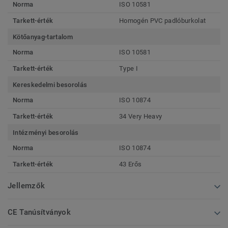
Norma
ISO 10581
Tarkett-érték
Homogén PVC padlóburkolat
Kötőanyag-tartalom
Norma
ISO 10581
Tarkett-érték
Type I
Kereskedelmi besorolás
Norma
ISO 10874
Tarkett-érték
34 Very Heavy
Intézményi besorolás
Norma
ISO 10874
Tarkett-érték
43 Erős
Jellemzők
CE Tanúsítványok