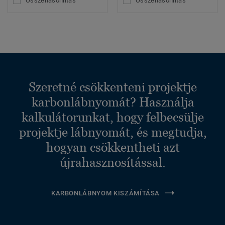
Összehasonlítás
Összehasonlítás
Szeretné csökkenteni projektje
karbonlábnyomát? Használja
kalkulátorunkat, hogy felbecsülje
projektje lábnyomát, és megtudja,
hogyan csökkentheti azt
újrahasznosítással.
KARBONLÁBNYOM KISZÁMÍTÁSA