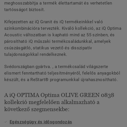
meghosszabbítja a termék élettartamát és verhetetlen
tartósságot biztosít.
Kifejezetten az iQ Granit és iQ termékeinkkel való
színkombinációra tervezték. Kiváló kollekció, az iQ Optima
Acoustic változatban is kapható mind az 55 színben, és
párosítható iQ műszaki termékcsaládunkkal, amelyek
csúszásgátló, statikus vezető és disszipatív
tulajdonságokkal rendelkeznek.
Svédországban gyártva. , a termékcsalád világszerte
elismert fenntartható teljesítményéről, felelős anyagokból
készült, és a ReStart® programunkkal újrahasznosítható.
A iQ OPTIMA Optima OLIVE GREEN 0838
kollekció megfelelően alkalmazható a
következő szegmensekbe:
Egészségügy és idősgondozás