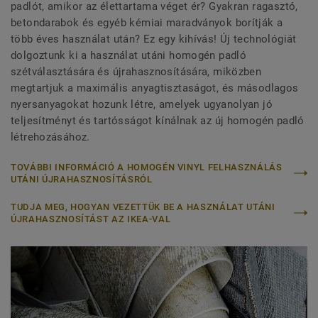
padlót, amikor az élettartama véget ér? Gyakran ragasztó,
betondarabok és egyéb kémiai maradványok borítják a
több éves használat után? Ez egy kihívás! Új technológiát
dolgoztunk ki a használat utáni homogén padló
szétválasztására és újrahasznosítására, miközben
megtartjuk a maximális anyagtisztaságot, és másodlagos
nyersanyagokat hozunk létre, amelyek ugyanolyan jó
teljesítményt és tartósságot kínálnak az új homogén padló
létrehozásához.
TOVÁBBI INFORMÁCIÓ A HOMOGÉN VINYL FELHASZNÁLÁS
UTÁNI ÚJRAHASZNOSÍTÁSRÓL
TUDJA MEG, HOGYAN VEZETTÜK BE A HASZNÁLAT UTÁNI
ÚJRAHASZNOSÍTÁST AZ IKEA-VAL